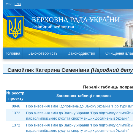
УКР
ENG
Головна
Законотворчість
Законодавство
Очищення вла
Самойлик Катерина Семенівна
(Народний депу
Перелік таблиць поправ
№ реєстр.
Заголовок таблиці поправок
проекту
0946
Про внесення змін і доповнень до Закону України ''Про туризм''
1372
Про внесення змін до Закону України "Про підтримку олімпійсь
параолімпійського руху та спорту вищих досягнень в Україні"
1372
Про внесення змін до Закону України "Про підтримку олімпійсь
параолімпійського руху та спорту вищих досягнень в Україні"