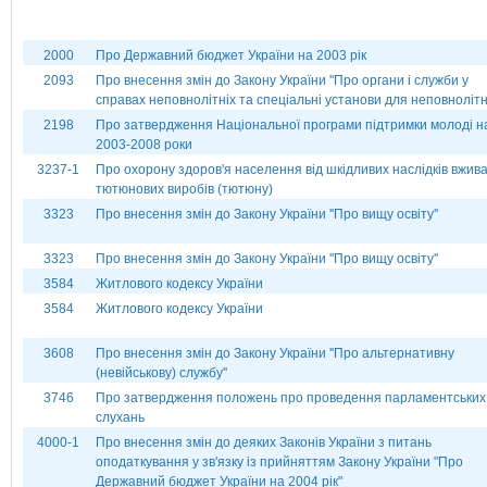
2000
Про Державний бюджет України на 2003 рік
2093
Про внесення змін до Закону України ''Про органи і служби у
справах неповнолітніх та спеціальні установи для неповнолітні
2198
Про затвердження Національної програми підтримки молоді н
2003-2008 роки
3237-1
Про охорону здоров'я населення від шкідливих наслідків вжив
тютюнових виробів (тютюну)
3323
Про внесення змін до Закону України ''Про вищу освіту''
3323
Про внесення змін до Закону України ''Про вищу освіту''
3584
Житлового кодексу України
3584
Житлового кодексу України
3608
Про внесення змін до Закону України ''Про альтернативну
(невійськову) службу''
3746
Про затвердження положень про проведення парламентських
слухань
4000-1
Про внесення змін до деяких Законів України з питань
оподаткування у зв'язку із прийняттям Закону України "Про
Державний бюджет України на 2004 рік"