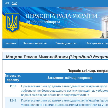
УКР
ENG
Головна
Законотворчість
Законодавство
Очищення вла
Мацола Роман Миколайович
(Народний депутат
Перелік таблиць поправ
№ реєстр.
Заголовок таблиці поправок
проекту
1107
Про внесення змін до деяких законодавчих актів України щодо
забезпечення безперешкодного доступу громадян до узбере
водних об'єктів для загального водокористування
1248
Про внесення змін до деяких законодавчих актів України (щодо
удосконалення окремих положень молодіжної політики та утв