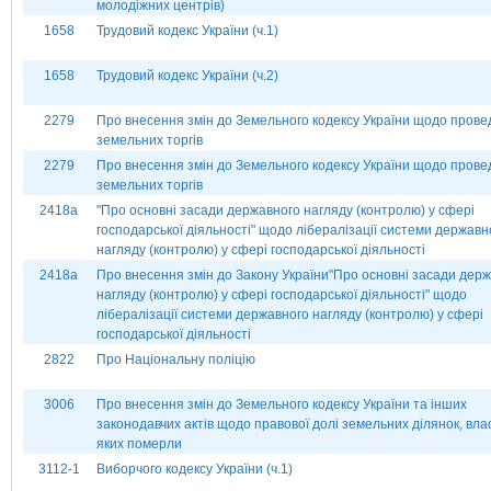
молодіжних центрів)
1658
Трудовий кодекс України (ч.1)
1658
Трудовий кодекс України (ч.2)
2279
Про внесення змін до Земельного кодексу України щодо пров
земельних торгів
2279
Про внесення змін до Земельного кодексу України щодо пров
земельних торгів
2418а
"Про основні засади державного нагляду (контролю) у сфері
господарської діяльності" щодо лібералізації системи державн
нагляду (контролю) у сфері господарської діяльності
2418а
Про внесення змін до Закону України"Про основні засади дер
нагляду (контролю) у сфері господарської діяльності" щодо
лібералізації системи державного нагляду (контролю) у сфері
господарської діяльності
2822
Про Національну поліцію
3006
Про внесення змін до Земельного кодексу України та інших
законодавчих актів щодо правової долі земельних ділянок, вла
яких померли
3112-1
Виборчого кодексу України (ч.1)