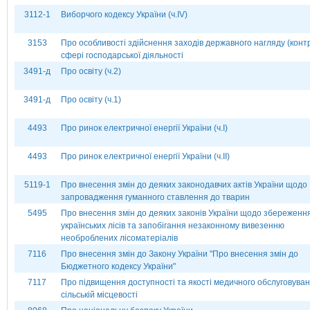
3112-1
Виборчого кодексу України (ч.ІV)
3153
Про особливості здійснення заходів державного нагляду (конт
сфері господарської діяльності
3491-д
Про освіту (ч.2)
3491-д
Про освіту (ч.1)
4493
Про ринок електричної енергії України (ч.І)
4493
Про ринок електричної енергії України (ч.ІІ)
5119-1
Про внесення змін до деяких законодавчих актів України щодо
запровадження гуманного ставлення до тварин
5495
Про внесення змін до деяких законів України щодо збереженн
українських лісів та запобігання незаконному вивезенню
необроблених лісоматеріалів
7116
Про внесення змін до Закону України "Про внесення змін до
Бюджетного кодексу України"
7117
Про підвищення доступності та якості медичного обслуговуван
сільській місцевості