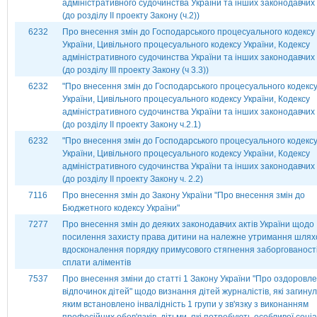
адміністративного судочинства України та інших законодавчих 
(до розділу ІІ проекту Закону (ч.2))
6232
Про внесення змін до Господарського процесуального кодексу
України, Цивільного процесуального кодексу України, Кодексу
адміністративного судочинства України та інших законодавчих 
(до розділу ІІІ проекту Закону (ч 3.3))
6232
"Про внесення змін до Господарського процесуального кодекс
України, Цивільного процесуального кодексу України, Кодексу
адміністративного судочинства України та інших законодавчих 
(до розділу ІІ проекту Закону ч.2.1)
6232
"Про внесення змін до Господарського процесуального кодекс
України, Цивільного процесуального кодексу України, Кодексу
адміністративного судочинства України та інших законодавчих 
(до розділу ІІ проекту Закону ч. 2.2)
7116
Про внесення змін до Закону України "Про внесення змін до
Бюджетного кодексу України"
7277
Про внесення змін до деяких законодавчих актів України щодо
посилення захисту права дитини на належне утримання шля
вдосконалення порядку примусового стягнення заборгованості
сплати аліментів
7537
Про внесення зміни до статті 1 Закону України "Про оздоровл
відпочинок дітей" щодо визнання дітей журналістів, які загину
яким встановлено інвалідність 1 групи у зв'язку з виконанням