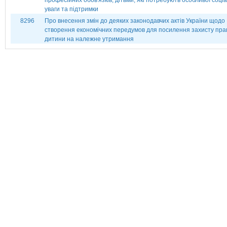
професійних обов'язків, дітьми, які потребують особливої соці
уваги та підтримки
8296
Про внесення змін до деяких законодавчих актів України щодо
створення економічних передумов для посилення захисту пра
дитини на належне утримання