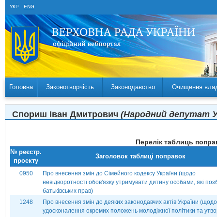
УКР
ENG
Головна
Законотворчість
Законодавство
Очищення вла
Спориш Іван Дмитрович
(Народний депутат Укр
Перелік таблиць поправ
№ реєстр.
Заголовок таблиці поправок
проекту
0950
Про внесення змін до Сімейного кодексу України (щодо
невідворотності обов'язку утримувати дитину особами, які поз
батьківських прав)
1248
Про внесення змін до деяких законодавчих актів України (щодо
удосконалення окремих положень молодіжної політики та утв