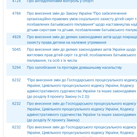
4724
Про антидопінговий контроль у спорті
4784
Про внесення змін до Закону України "Про забезпечення
організаційно-правових умов соціального захисту дітей-сиріт т
позбавлених батьківського піклування" щодо наставництва на
дітьми-сиротами та дітьми, позбавленими батьківського піклув
4928
Про внесення змін до деяких законодавчих актів щодо покращ
захисту права дитини на належне утримання
5045
Про внесення змін до деяких законодавчих актів України щодо
житлових прав дітей-сиріт та дітей, позбавлених батьківського
піклування, та осіб з їх числа
5294
Про запобігання та протидію домашньому насильству
6232
"Про внесення змін до Господарського процесуального кодекс
України, Цивільного процесуального кодексу України, Кодексу
адміністративного судочинства України та інших законодавчих 
(до розділу ІІ проекту Закону (ч.2.3))
6232
Про внесення змін до Господарського процесуального кодексу
України, Цивільного процесуального кодексу України, Кодексу
адміністративного судочинства України та інших законодавчих 
(до розділу ІV проекту Закону)
6232
Про внесення змін до Господарського процесуального кодексу
України, Цивільного процесуального кодексу України, Кодексу