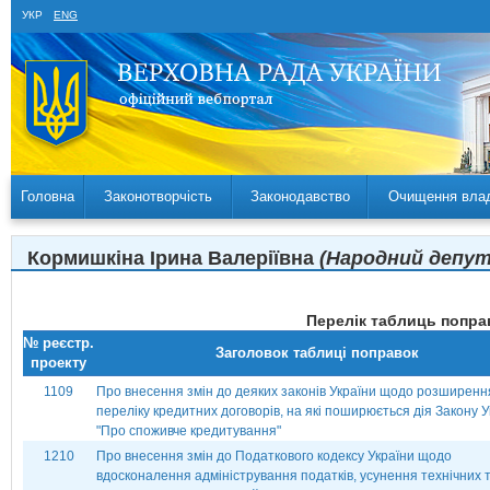
УКР
ENG
Головна
Законотворчість
Законодавство
Очищення вла
Кормишкіна Ірина Валеріївна
(Народний депута
Перелік таблиць поправ
№ реєстр.
Заголовок таблиці поправок
проекту
1109
Про внесення змін до деяких законів України щодо розширенн
переліку кредитних договорів, на які поширюється дія Закону У
"Про споживче кредитування"
1210
Про внесення змін до Податкового кодексу України щодо
вдосконалення адміністрування податків, усунення технічних 