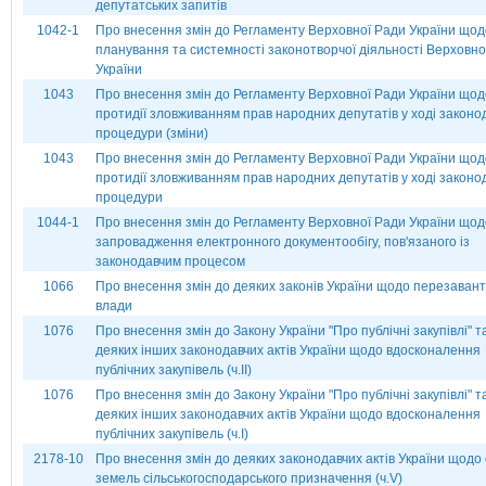
депутатських запитів
1042-1
Про внесення змін до Регламенту Верховної Ради України щод
планування та системності законотворчої діяльності Верховно
України
1043
Про внесення змін до Регламенту Верховної Ради України щод
протидії зловживанням прав народних депутатів у ході законо
процедури (зміни)
1043
Про внесення змін до Регламенту Верховної Ради України щод
протидії зловживанням прав народних депутатів у ході законо
процедури
1044-1
Про внесення змін до Регламенту Верховної Ради України щод
запровадження електронного документообігу, пов'язаного із
законодавчим процесом
1066
Про внесення змін до деяких законів України щодо перезаван
влади
1076
Про внесення змін до Закону України "Про публічні закупівлі" т
деяких інших законодавчих актів України щодо вдосконалення
публічних закупівель (ч.ІІ)
1076
Про внесення змін до Закону України "Про публічні закупівлі" т
деяких інших законодавчих актів України щодо вдосконалення
публічних закупівель (ч.І)
2178-10
Про внесення змін до деяких законодавчих актів України щодо 
земель сільськогосподарського призначення (ч.V)