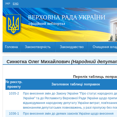
УКР
ENG
Головна
Законотворчість
Законодавство
Очищення вла
Синютка Олег Михайлович
(Народний депутат 
Перелік таблиць поправ
№ реєстр.
Заголовок таблиці поправок
проекту
1035-2
Про внесення змін до Закону України "Про статус народного д
України" та до Регламенту Верховної Ради України щодо прип
відшкодування народному депутату України витрат, пов'язаних
виконанням депутатських повноважень, у разі пропуску без по
1036-1
Про внесення змін до деяких законів України щодо внесення