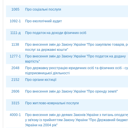
1065
Про соціальні послуги
1092-1
Про екологічний аудит
1111-д
Про податок на доходи фізичних осіб
1138
Про внесення змін до Закону України "Про закупівлю товарів, ро
послуг за державні кошти"
1277-1
Про внесення змін до Закону України ''Про податок на додану
вартість''
2048
Про державну реєстрацію юридичних осіб та фізичних осіб - суб
підприємницької діяльності
2152
Про органи юстиції
2606
Про внесення змін до Закону України ''Про оренду землі''
3315
Про житлово-комунальні послуги
4000-1
Про внесення змін до деяких Законів України з питань оподат
у зв'язку із прийняттям Закону України "Про Державний бюдже
України на 2004 рік"