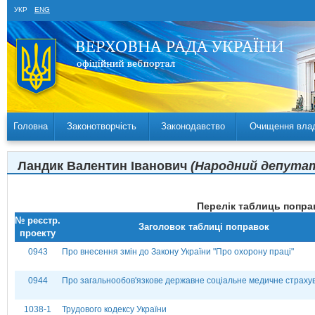
УКР
ENG
Головна
Законотворчість
Законодавство
Очищення вла
Ландик Валентин Іванович
(Народний депутат 
Перелік таблиць поправ
№ реєстр.
Заголовок таблиці поправок
проекту
0943
Про внесення змін до Закону України "Про охорону праці"
0944
Про загальнообов'язкове державне соціальне медичне страху
1038-1
Трудового кодексу України