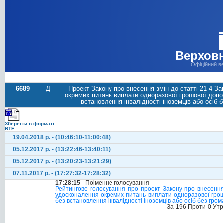
Верховн
Офіційний в
6689
Д
Проект Закону про внесення змін до статті 21-4 За
окремих питань виплати одноразової грошової допомо
встановлення інвалідності іноземців або осіб 
Зберегти в форматі
RTF
19.04.2018 р. - (10:46:10-11:00:48)
05.12.2017 р. - (13:22:46-13:40:11)
05.12.2017 р. - (13:20:23-13:21:29)
07.11.2017 р. - (17:27:32-17:28:32)
17:28:15
- Поіменне голосування
Рейтингове голосування про проект Закону про внесення з
удосконалення окремих питань виплати одноразової грошов
без встановлення інвалідності іноземців або осіб без гро
За-196 Проти-0 Ут