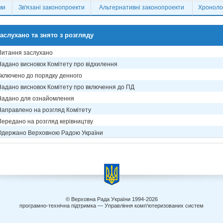
ми
Зв'язані законопроекти
Альтернативні законопроекти
Хронолог
аслухано та знято з розгляду
Питання заслухано
Надано висновок Комітету про відхилення
Включено до порядку денного
Надано висновок Комітету про включення до ПД
Надано для ознайомлення
Направлено на розгляд Комітету
Передано на розгляд керівництву
Одержано Верховною Радою України
© Верховна Рада України 1994-2026
програмно-технічна підтримка — Управління комп'ютеризованих систем