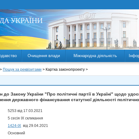
одавство
Очищення влади
Міжнародна діяльність
Інфо
 >
Пошук за реквізитами
> Картка законопроекту >
н до Закону України "Про політичні партії в Україні" щодо удо
ення державного фінансування статутної діяльності політичної
5253 від 17.03.2021
5 сесія IX скликання
1424-ІХ
від 29.04.2021
Основний