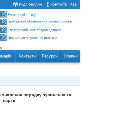
РАДА ОНЛАЙН
КОНТАКТИ
RSS
Електронні петиції
Громадське обговорення законопроєктів
Електронний кабінет громадянина
Повний цикл публічної політики
рмація
Контакти
Ресурси
Новини
сконалення порядку зупинення та
 партії