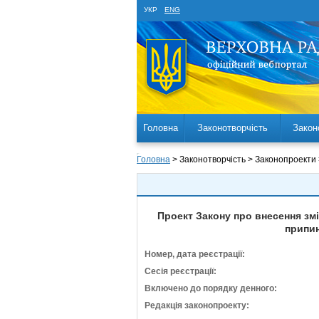
УКР
ENG
Головна
Законотворчість
Закон
Головна
> Законотворчість > Законопроекти
Проект Закону про внесення змі
припин
Номер, дата реєстрації:
Сесія реєстрації:
Включено до порядку денного:
Редакція законопроекту: