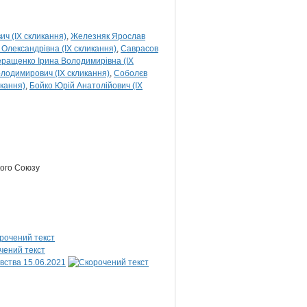
ич (IX скликання)
Железняк Ярослав
 Олександрівна (IX скликання)
Саврасов
еращенко Ірина Володимирівна (IX
лодимирович (IX скликання)
Соболєв
икання)
Бойко Юрій Анатолійович (IX
кого Союзу
вства 15.06.2021