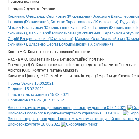
Правова політика
Народний депутат України
Корнієнко Олександр Сергійович (IX скликання)
Арахамія Давид Георгійов
Іванович (IX скликання)
Батенко Тарас Іванович (IX скликання)
Рудик Кіра
Максим Віталійович (IX скликання)
Кулініч Олег Іванович (IX скликання)
Г
скликання)
Ларін Сергій Миколайович (IX скликання)
Герасимов Артур Во
Сергій Владиславович (IX скликання)
Макаров Олег Анатолійович (IX скл
скликання)
Власенко Сергій Володимирович (IX скликання)
Костін А.Є. Комітет з питань правової політики
Радіна А.О. Комітет з питань антикорупційної політики
Гетманцев Д.О. Комітет з питань фінансів, податкової та митної політики
Арістов Ю.Ю. Комітет з питань бюджету
Климпуш-Цинцадзе І.О. Комітет з питань інтеграції України до Європейсь
Проект Закону 15.03.2021
Подання 15.03.2021
Пояснювальна записка 15.03.2021
Порівняльна таблиця 15.03.2021
Висновок комітету щодо включення до порядку денного 01.04.2021
Висновок Головного науково-експертного управління 13.04.2021
Висновок щодо відповідності проекту вимогам антикорупційного законода
Висновок комітету 16.06.2021