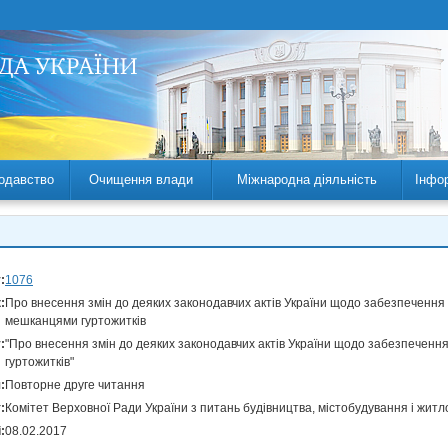
одавство
Очищення влади
Міжнародна діяльність
Інфо
:
1076
:
Про внесення змін до деяких законодавчих актів України щодо забезпечення
мешканцями гуртожитків
:
"Про внесення змін до деяких законодавчих актів України щодо забезпечення
гуртожитків"
:
Повторне друге читання
:
Комітет Верховної Ради України з питань будівництва, містобудування і жит
:
08.02.2017