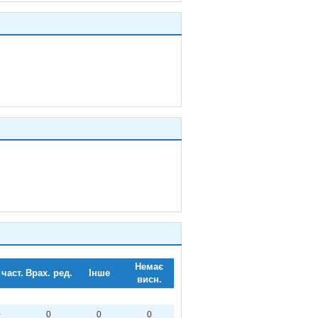
Немає
 част.
Врах. ред.
Інше
висн.
0
0
0
0