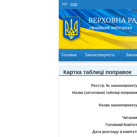
УКР
ENG
Головна
Законотворчість
Закон
Картка таблиці поправок
Реєстр. № законопроекту
Назва (заголовок) таблиці поправок
Назва законопроекту
Читання
Головний Комітет
Дата розгляду в комітеті