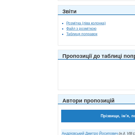
Звіти
Розмітка (ліва колонка)
Файл з розміткою
Таблиця поправок
Пропозиції до таблиці поп
Автори пропозицій
Прізвище, ім'я, п
Андрієвський Дмитро Йосипович
(н.д. VIII 