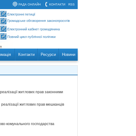
РАДА ОНЛАЙН
КОНТАКТИ
RSS
Електронні петиції
Громадське обговорення законопроєктів
Електронний кабінет громадянина
Повний цикл публічної політики
рмація
Контакти
Ресурси
Новини
 реалізації житлових прав законними
 реалізації житлових прав мешканців
лово-комунального господарства