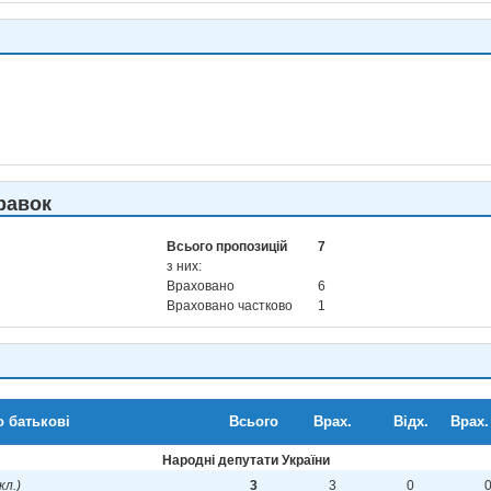
равок
Всього пропозицій
7
з них:
Враховано
6
Враховано частково
1
о батькові
Всього
Врах.
Відх.
Врах.
Народні депутати України
скл.)
3
3
0