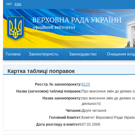
УКР
ENG
Головна
Законотворчість
Законодавство
Очищення вла
Картка таблиці поправок
Реєстр. № законопроекту:
8125
Назва (заголовок) таблиці поправок:
Про внесення змін до деяких з
Назва законопроекту:
про внесення змін до деяких з
діяльності)
Читання:
Друге читання
Головний Комітет:
Комітет Верховної Ради Україн
Дата розгляду в комітеті:
07.02.2006