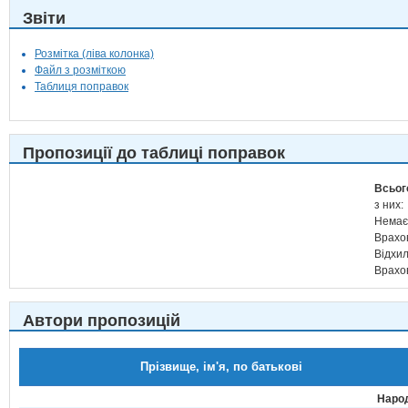
Звіти
Розмітка (ліва колонка)
Файл з розміткою
Таблиця поправок
Пропозиції до таблиці поправок
Всьог
з них:
Немає
Врахо
Відхи
Врахо
Автори пропозицій
Прізвище, ім'я, по батькові
Народ