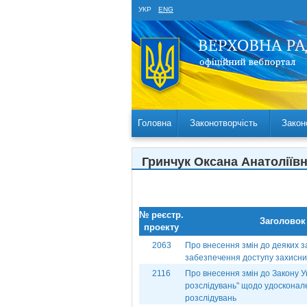
УКР
ENG
Головна
Законотворчість
Закон
Гринчук Оксана Анатоліїв
№ реєстр.
Заголовок
проекту
2063
Про внесення змін до деяких з
забезпечення доступу захисник
2116
Про внесення змін до Закону 
розслідувань" щодо удосконал
розслідувань