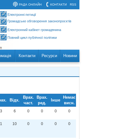
РАДА ОНЛАЙН
КОНТАКТИ
RSS
Електронні петиції
Громадське обговорення законопроєктів
Електронний кабінет громадянина
Повний цикл публічної політики
рмація
Контакти
Ресурси
Новини
Врах.
Врах.
Немає
ах.
Відх.
Інше
част.
ред.
висн.
3
6
0
0
0
0
1
10
0
0
0
0