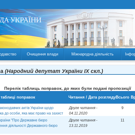
одавство
Очищення влади
Міжнародна діяльність
Інфо
на
(Народний депутат України IX скл.)
Перелік таблиць поправок, до яких були подані пропозиції
 таблиці поправок
Читання / Дата розгляду
Всього
Вр
аконодавчих актів України щодо
Друге читання -
9
а до особи, яка має право на захист
04.11.2020
України "Про Державне бюро
Друге читання -
11
ення діяльності Державного бюро
13.11.2019