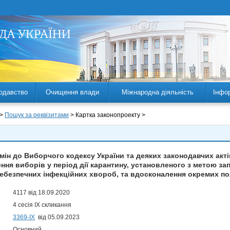
одавство
Очищення влади
Міжнародна діяльність
Інфо
 >
Пошук за реквізитами
> Картка законопроекту >
мін до Виборчого кодексу України та деяких законодавчих ак
ення виборів у період дії карантину, установленого з метою з
небезпечних інфекційних хвороб, та вдосконалення окремих 
4117 від 18.09.2020
4 сесія IX скликання
3369-ІХ
від 05.09.2023
Основний