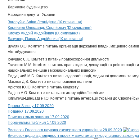
Державне будівництво
Народний депутат України
Загоруйко Аліна Леонідівна (IX скликання)
Корнієнко Олександр Сергійович (IX скликання)
Клочко Андрій Андрійович (IX скликання)
Бакунець Павло Андрійович (IX скликання)
Шуляк О.О. Комітет з питань організації державної влади, місцевого само
містобудування
Іонушас С.К. Комітет з питань правоохоронної діяльності
Ткаченко М.М. Комітет з питань прав людини, деокупації та реінтеграції 
національних меншин і міжнаціональних відносин
Радуцький М.Б. Комітет з питань здоров'я нації, медичної допомоги та м
Маслов Д.В. Комітет з питань правової політики
Арістов Ю.Ю. Комітет з питань бюджету
Радіна А.О. Комітет з питань антикорупційної політики
Климпуш-Цинцадзе І.О. Комітет з питань інтеграції України до Європейсь
Проект Закону 17.09.2020
Подання 17.09.2020
Пояснювальна записка 17.09.2020
Порівняльна таблиця 17.09.2020
Висновок Головного науково-експертного управління 28.09.2020
Висновок щодо відповідності проекту вимогам антикорупційного законода