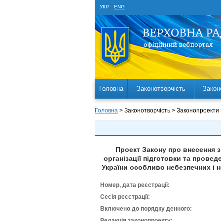
УКР
ENG
Головна
Законотворчість
Закон
Головна
> Законотворчість > Законопроекти
Проект Закону про внесення з
організації підготовки та провед
України особливо небезпечних і 
Номер, дата реєстрації:
Сесія реєстрації:
Включено до порядку денного:
Редакція законопроекту: