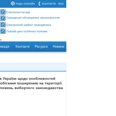
РАДА ОНЛАЙН
КОНТАКТИ
RSS
Електронні петиції
Громадське обговорення законопроєктів
Електронний кабінет громадянина
Повний цикл публічної політики
рмація
Контакти
Ресурси
Новини
тів України щодо особливостей
апобігання поширенню на території
положень виборчого законодавства