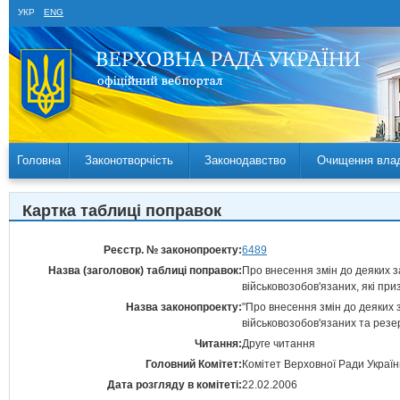
УКР
ENG
Головна
Законотворчість
Законодавство
Очищення вла
Картка таблиці поправок
Реєстр. № законопроекту:
6489
Назва (заголовок) таблиці поправок:
Про внесення змін до деяких з
військовозобов'язаних, які при
Назва законопроекту:
"Про внесення змін до деяких з
військовозобов'язаних та резерв
Читання:
Друге читання
Головний Комітет:
Комітет Верховної Ради Україн
Дата розгляду в комітеті:
22.02.2006