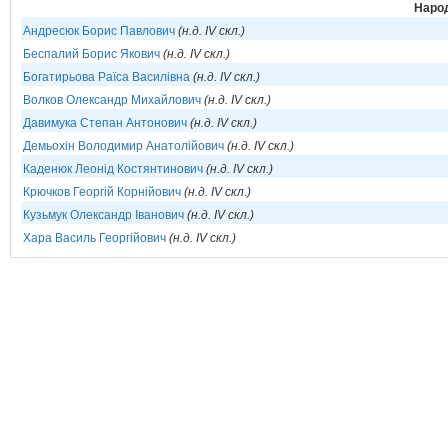
Народ
Андресюк Борис Павлович
(н.д. IV скл.)
Беспалий Борис Якович
(н.д. IV скл.)
Богатирьова Раїса Василівна
(н.д. IV скл.)
Волков Олександр Михайлович
(н.д. IV скл.)
Давимука Степан Антонович
(н.д. IV скл.)
Демьохін Володимир Анатолійович
(н.д. IV скл.)
Каденюк Леонід Костянтинович
(н.д. IV скл.)
Крючков Георгій Корнійович
(н.д. IV скл.)
Кузьмук Олександр Іванович
(н.д. IV скл.)
Хара Василь Георгійович
(н.д. IV скл.)