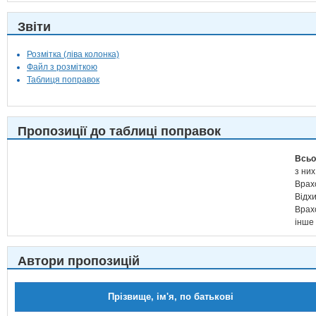
Звіти
Розмітка (ліва колонка)
Файл з розміткою
Таблиця поправок
Пропозиції до таблиці поправок
Всьо
з них
Врах
Відх
Врах
інше
Автори пропозицій
Прізвище, ім'я, по батькові