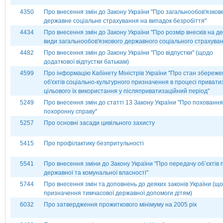
4350
Про внесення змін до Закону України "Про загальнообов'язков
державне соціальне страхування на випадок безробіття"
4434
Про внесення змін до Закону України "Про розмір внесків на де
види загальнообов'язкового державного соціального страхува
4482
Про внесення змін до Закону України ''Про відпустки'' (щодо
додаткової відпустки батькам)
4599
Про інформацію Кабінету Міністрів України ''Про стан збереж
об'єктів соціально-культурного призначення в процесі приватиз
цільового їх використання у післяприватизаційний період''
5249
Про внесення змін до статті 13 Закону України ''Про поховання
похоронну справу''
5257
Про основні засади цивільного захисту
5415
Про профілактику безпритульності
5541
Про внесення зміни до Закону України "Про передачу об’єктів 
державної та комунальної власності"
5744
Про внесення змін та доповнень до деяких законів України (щ
призначення тимчасової державної допомоги дітям)
6032
Про затвердження прожиткового мінімуму на 2005 рік