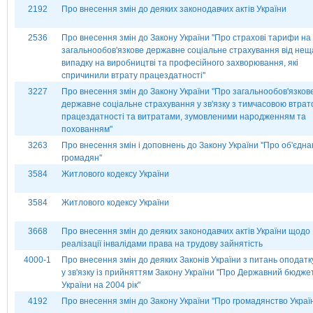
2192
Про внесення змін до деяких законодавчих актів України
2536
Про внесення змін до Закону України ''Про страхові тарифи на
загальнообов'язкове державне соціальне страхування від нещ
випадку на виробництві та професійного захворювання, які
спричинили втрату працездатності''
3227
Про внесення змін до Закону України "Про загальнообов'язков
державне соціальне страхування у зв'язку з тимчасовою втра
працездатності та витратами, зумовленими народженням та
похованням"
3263
Про внесення змін і доповнень до Закону України ''Про об'єдн
громадян''
3584
Житлового кодексу України
3584
Житлового кодексу України
3668
Про внесення змін до деяких законодавчих актів України щодо
реалізації інвалідами права на трудову зайнятість
4000-1
Про внесення змін до деяких Законів України з питань оподат
у зв'язку із прийняттям Закону України "Про Державний бюдже
України на 2004 рік"
4192
Про внесення змін до Закону України ''Про громадянство Україн