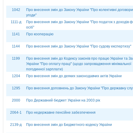
1042
Про внесення змін до Закону України "Про колективні договори
угоди"
1111-д
Про внесення змін до Закону України ''Про податок з доходів ф
осіб''
1141
Про кооперацію
1144
Про внесення змін до Закону України "Про судову експертизу"
1199
Про внесення змін до Кодексу законів про працю України та За
України "Про оплату праці" (щодо запровадження мінімальної
погодинної зарплати)
1204
Про внесення змін до деяких законодавчих актів України
1295
Про внесення доповнень до Закону України "Про державну слу
2000
Про Державний бюджет України на 2003 рік
2064-1
Про недержавне пенсійне забезпечення
2139-д
Про внесення змін до Бюджетного кодексу України