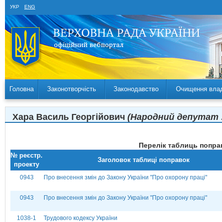
УКР
ENG
Головна
Законотворчість
Законодавство
Очищення вла
Хара Василь Георгійович
(Народний депутат У
Перелік таблиць поправ
№ реєстр.
Заголовок таблиці поправок
проекту
0943
Про внесення змін до Закону України "Про охорону праці"
0943
Про внесення змін до Закону України "Про охорону праці"
1038-1
Трудового кодексу України