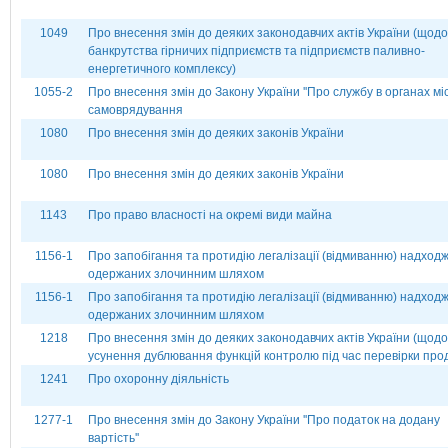
1049
Про внесення змін до деяких законодавчих актів України (щодо
банкрутства гірничих підприємств та підприємств паливно-
енергетичного комплексу)
1055-2
Про внесення змін до Закону України ''Про службу в органах мі
самоврядування
1080
Про внесення змін до деяких законів України
1080
Про внесення змін до деяких законів України
1143
Про право власності на окремі види майна
1156-1
Про запобігання та протидію легалізації (відмиванню) надходж
одержаних злочинним шляхом
1156-1
Про запобігання та протидію легалізації (відмиванню) надходж
одержаних злочинним шляхом
1218
Про внесення змін до деяких законодавчих актів України (щодо
усунення дублювання функцій контролю під час перевірки прод
1241
Про охоронну діяльність
1277-1
Про внесення змін до Закону України ''Про податок на додану
вартість''