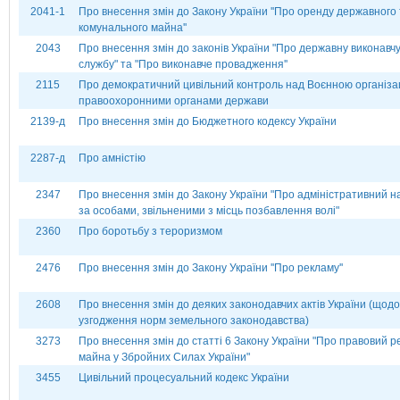
2041-1
Про внесення змін до Закону України ''Про оренду державного 
комунального майна''
2043
Про внесення змін до законів України "Про державну виконавч
службу" та "Про виконавче провадження''
2115
Про демократичний цивільний контроль над Воєнною організац
правоохоронними органами держави
2139-д
Про внесення змін до Бюджетного кодексу України
2287-д
Про амністію
2347
Про внесення змін до Закону України "Про адміністративний н
за особами, звільненими з місць позбавлення волі"
2360
Про боротьбу з тероризмом
2476
Про внесення змін до Закону України ''Про рекламу''
2608
Про внесення змін до деяких законодавчих актів України (щодо
узгодження норм земельного законодавства)
3273
Про внесення змін до статті 6 Закону України "Про правовий 
майна у Збройних Силах України"
3455
Цивільний процесуальний кодекс України