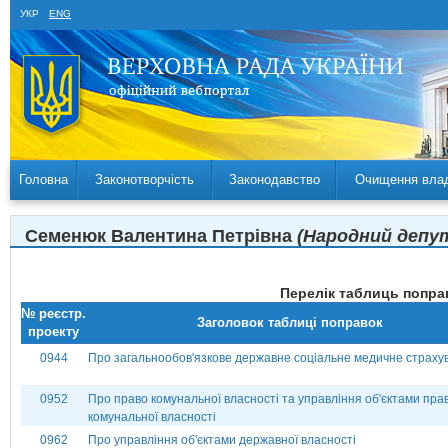
УКР
ENG
Головна
Законотворчість
Законодавство
Очищення вла
Семенюк Валентина Петрівна
(Народний депут
Перелік таблиць поправ
№ реєстр.
Заголовок таблиці поправок
проекту
0944
Про загальнообов'язкове державне соціальне медичне страху
0952
Про право комунальної власності та управління об'єктами пра
комунальної власності
0962
Про управління об'єктами державної власності