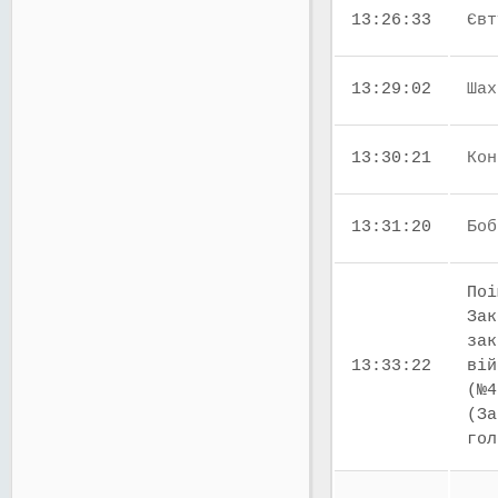
13:26:33
Євт
13:29:02
Шах
13:30:21
Кон
13:31:20
Боб
Поі
Зак
зак
13:33:22
вій
(№4
(За
го