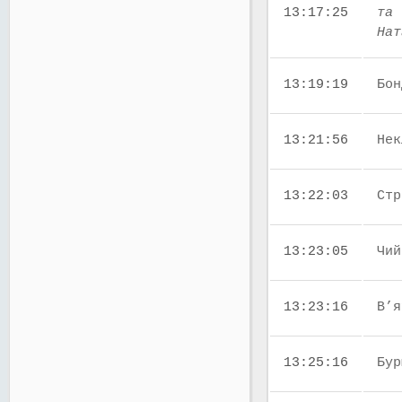
13:17:25
та 
Нат
13:19:19
Бон
13:21:56
Нек
13:22:03
Стр
13:23:05
Чий
13:23:16
В’я
13:25:16
Бур