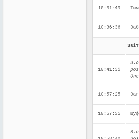
10:31:49
Тим
10:36:36
Заб
Звіт
В.о
10:41:35
роз
Оле
10:57:25
Заг
10:57:35
Шуф
В.о
10:58:40
роз