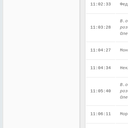
11:02:33
Фед
В.о
11:03:28
роз
Оле
11:04:27
Мон
11:04:34
Нек
В.о
11:05:40
роз
Оле
11:06:11
Мор