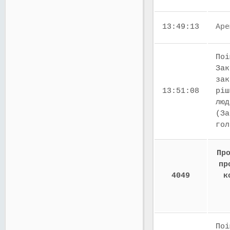
13:49:13
Аре
Поі
Зак
зак
13:51:08
ріш
люд
(За
го
Пр
пр
4049
к
Поі