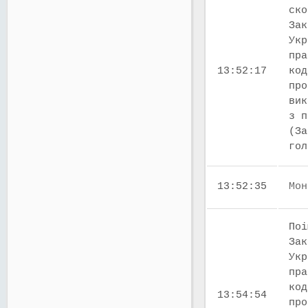
ско
Зак
Укр
пра
13:52:17
код
про
вик
з п
(За
го
13:52:35
Мон
Поі
Зак
Укр
пра
код
13:54:54
про