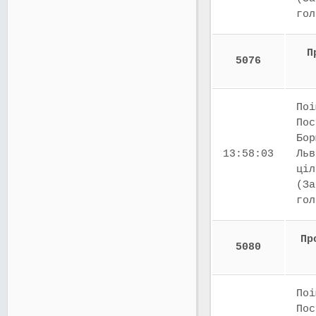
го
П
5076
Поі
Пос
Бор
13:58:03
Льв
ціл
(За
го
Пр
5080
Поі
Пос