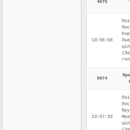
4675
Поі
Пос
Кор
13:56:58
Льв
ціл
(За
го
Пр
5074
Поі
Пос
Бру
13:57:33
Фра
ціл
(За