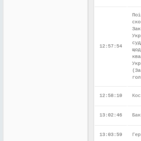
Поі
ско
Зак
Укр
суд
12:57:54
щод
ква
Укр
(За
го
12:58:10
Кос
13:02:46
Бак
13:03:59
Гер