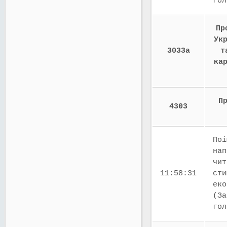
го
Пр
Ук
3033а
т
ка
П
4303
Поі
нап
чит
11:58:31
сти
еко
(За
го