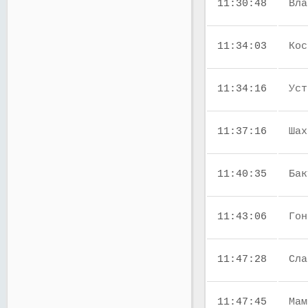
11:30:48
Вла
11:34:03
Кос
11:34:16
Уст
11:37:16
Шах
11:40:35
Бак
11:43:06
Гон
11:47:28
Сла
11:47:45
Мам