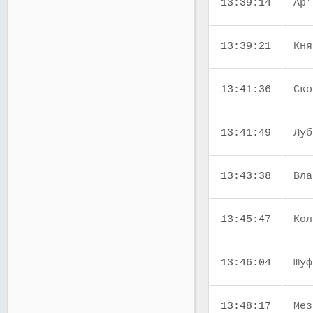
13:39:14
Ар’
13:39:21
Кня
13:41:36
Ско
13:41:49
Луб
13:43:38
Вла
13:45:47
Кол
13:46:04
Шуф
13:48:17
Мез