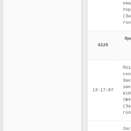
ква
Укр
(За
го
Пр
4225
Поі
ско
Зак
зак
13:17:07
вій
(№4
(За
го
Зас