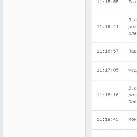
11:15:55
Бат
В.о
11:16:41
роз
Оле
11:16:57
Пав
11:17:05
Фед
В.о
11:18:16
роз
Оле
11:19:45
Мон