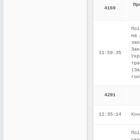
Пр
4169
Поі
на 
зак
Зак
11:59:35
Укр
тра
(За
го
4201
12:35:14
Кон
Поі
ско