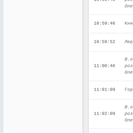
Оле
10:59:46
Кня
10:59:52
Лер
В.о
11:00:46
роз
Оле
11:01:09
Гор
В.о
11:02:09
роз
Оле