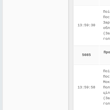
Поі
Пос
Зар
13:59:30
обл
(За
го
Пр
5085
Поі
Пос
Мок
13:59:58
Пол
ціл
(За
го