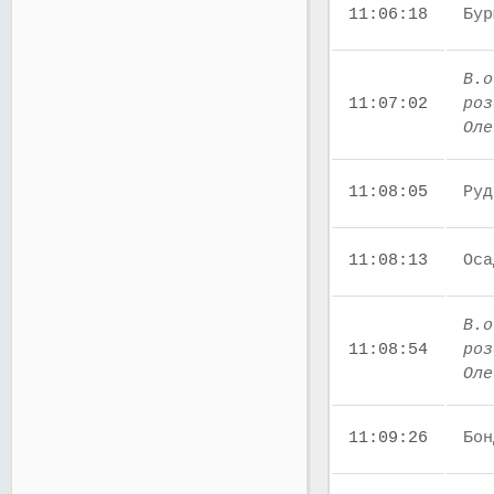
11:06:18
Бур
В.о
11:07:02
роз
Оле
11:08:05
Руд
11:08:13
Оса
В.о
11:08:54
роз
Оле
11:09:26
Бон