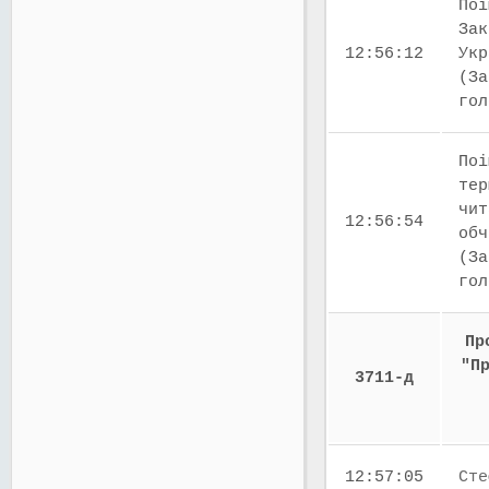
Поі
Зак
12:56:12
Укр
(За
го
Поі
тер
чит
12:56:54
обч
(За
го
Пр
"П
3711-д
12:57:05
Сте