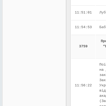
11:51:01
Луб
11:54:53
Баб
Пр
3759
“
Поі
на 
зак
Зак
11:56:22
Укр
від
ака
(За