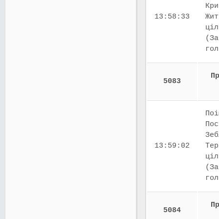
Кри
13:58:33
Жит
ціл
(За
го
П
5083
Поі
Пос
Зеб
13:59:02
Тер
ціл
(За
го
П
5084