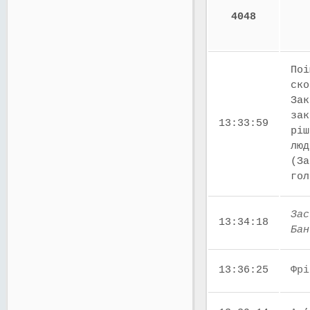
4048
Поі
ско
Зак
зак
13:33:59
ріш
люд
(За
го
Зас
13:34:18
Бан
13:36:25
Фрі