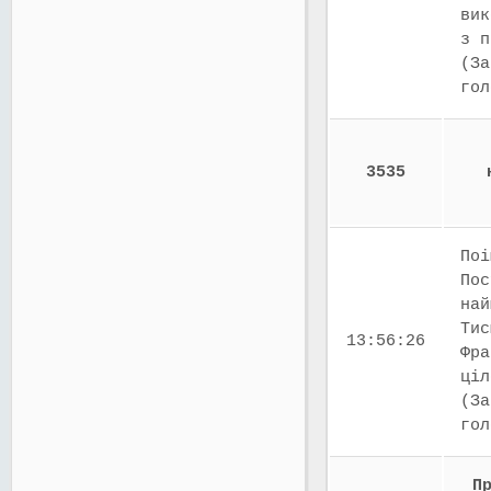
вик
з п
(За
го
3535
Поі
Пос
най
Тис
13:56:26
Фра
ціл
(За
го
П