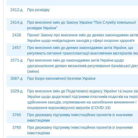
2412-д
Про розвідку
2414-д
Про внесення змін до Закону України "Про Службу зовнішньої
розвідки України"
2428
Проект Закону про внесення змін до деяких законодавчих актів
України щодо невідкладних заходів у сфері охорони здоров'я
2457
Про внесення змін до деяких законодавчих актів України, що
регулюють питання трансплантації анатомічних матеріалів лю
2571-д
Про внесення змін до законодавчих актів України щодо
удосконалення деяких механізмів регулювання банківської дія
(зміни)
3087-д
Про Бюро економічної безпеки України
3329-д
Про внесення змін до Податкового кодексу України та інших за
України щодо додаткової підтримки платників податків на пері
здійснення заходів, спрямованих на запобігання виникнення і
поширення короновірусної хвороби (СОVІD-19)
3760
Про державну підтримку інвестиційних проектів зі значними
інвестиціями
3760
Про державну підтримку інвестиційних проектів зі значними
інвестиціями