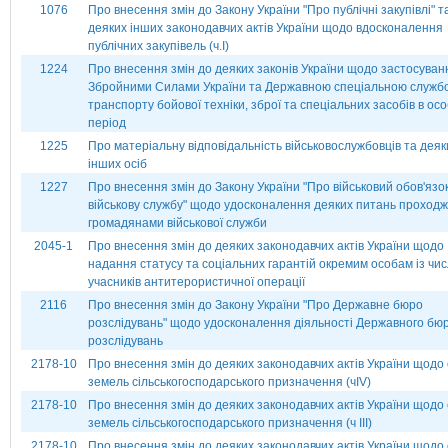
1076
Про внесення змін до Закону України "Про публічні закупівлі" т
деяких інших законодавчих актів України щодо вдосконалення
публічних закупівель (ч.І)
1224
Про внесення змін до деяких законів України щодо застосуван
Збройними Силами України та Державною спеціальною служб
транспорту бойової техніки, зброї та спеціальних засобів в ос
період
1225
Про матеріальну відповідальність військовослужбовців та деяк
інших осіб
1227
Про внесення змін до Закону України "Про військовий обов'язок
військову службу" щодо удосконалення деяких питань проход
громадянами військової служби
2045-1
Про внесення змін до деяких законодавчих актів України щодо
надання статусу та соціальних гарантій окремим особам із чи
учасників антитерористичної операції
2116
Про внесення змін до Закону України "Про Державне бюро
розслідувань" щодо удосконалення діяльності Державного бю
розслідувань
2178-10
Про внесення змін до деяких законодавчих актів України щодо 
земель сільськогосподарського призначення (чІV)
2178-10
Про внесення змін до деяких законодавчих актів України щодо 
земель сільськогосподарського призначення (ч ІІІ)
2178-10
Про внесення змін до деяких законодавчих актів України щодо 