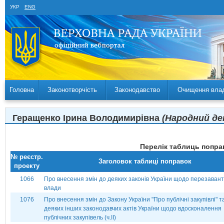
УКР
ENG
Головна
Законотворчість
Законодавство
Очищення вла
Геращенко Ірина Володимирівна
(Народний де
Перелік таблиць поправ
№ реєстр.
Заголовок таблиці поправок
проекту
1066
Про внесення змін до деяких законів України щодо перезаван
влади
1076
Про внесення змін до Закону України "Про публічні закупівлі" т
деяких інших законодавчих актів України щодо вдосконалення
публічних закупівель (ч.ІІ)