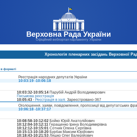
Верховна Рада України
Офіційний вебпортал парламенту України
Хронологія пленарних засідань Верховної Ра
 в форматі
Реєстрація народних депутатів України
10:03:19 -10:06:18
10:03:32-10:05:14
Парубій Андрій Володимирович
Письмова реєстрація
10:05:43
-
Реєстрація в залі.
Зареєстровано-367
Оголошення, заяви, повідомлення, пропозиції від депутатських фрак
10:06:18 -10:37:17
10:08:58-10:12:02
Бойко Юрій Анатолійович
10:12:04-10:12:11
Геращенко Ірина Володимирівна
10:12:12-10:15:01
Сотник Олена Сергіївна
10:15:13-10:18:20
Бурбак Максим Юрійович
10:18:43-10:21:53
Ляшко Олег Валерійович