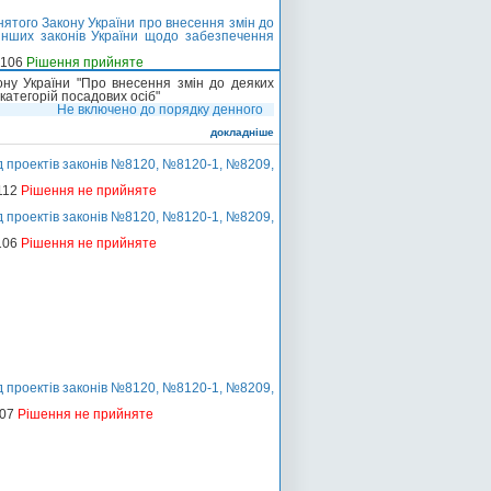
ятого Закону України про внесення змін до
інших законів України щодо забезпечення
-106
Рішення прийняте
ну України "Про внесення змін до деяких
категорій посадових осіб"
Не включено до порядку денного
докладніше
д проектів законів №8120, №8120-1, №8209,
112
Рішення не прийняте
д проектів законів №8120, №8120-1, №8209,
106
Рішення не прийняте
д проектів законів №8120, №8120-1, №8209,
107
Рішення не прийняте