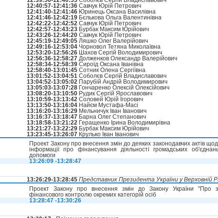
12:39:50-12:40:55
Соболєв Сергій Владиславович
12:40:57-12:41:36
Савчук Юрій Петрович
12:41:40-12:41:46
Юринець Оксана Василівна
12:41:46-12:42:19
Бєлькова Ольга Валентинівна
12:42:22-12:42:52
Савчук Юрій Петрович
12:42:57-12:43:23
Бурбак Максим Юрійович
12:43:26-12:44:20
Савчук Юрій Петрович
12:45:19-12:49:05
Ляшко Олег Валерійович
12:49:16-12:53:04
Чорновол Тетяна Миколаївна
12:53:20-12:56:26
Шахов Сергій Володимирович
12:56:36-12:58:27
Долженков Олександр Валерійович
12:58:34-12:58:39
Сироїд Оксана Іванівна
12:58:40-13:01:45
Сотник Олена Сергіївна
13:01:52-13:04:51
Соболєв Сергій Владиславович
13:04:52-13:05:02
Парубій Андрій Володимирович
13:05:03-13:07:28
Гончаренко Олексій Олексійович
13:08:20-13:10:50
Рудик Сергій Ярославович
13:10:59-13:13:42
Соловей Юрій Ігорович
13:13:50-13:16:04
Найєм Мустафа-Масі
13:16:20-13:16:29
Мельничук Іван Іванович
13:16:37-13:18:47
Барна Олег Степанович
13:18:58-13:21:22
Геращенко Ірина Володимирівна
13:21:27-13:22:29
Бурбак Максим Юрійович
13:23:45-13:26:07
Крулько Іван Іванович
Проект Закону про внесення змін до деяких законодавчих актів щод
інформації про фінансування діяльності громадських об'єднан
допомоги
13:26:09 -13:28:47
13:26:29-13:28:45
Представник Президента України у Верховній Ра
Проект Закону про внесення змін до Закону України "Про за
фінансового контролю окремих категорій осіб
13:28:47 -13:30:26