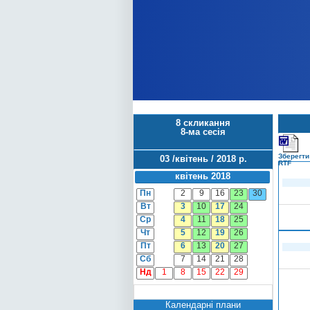
8 скликання
8-ма сесія
Зберегти
03 /квітень / 2018 р.
RTF
квітень 2018
Пн
2
9
16
23
30
Вт
3
10
17
24
Ср
4
11
18
25
Чт
5
12
19
26
Пт
6
13
20
27
Сб
7
14
21
28
Нд
1
8
15
22
29
Календарні плани