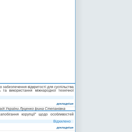
о забезпечення відкритості для суспільства
ь та використання міжнародної технічної
докладніше
ді України Луценко Ірина Степанівна
побігання корупції" щодо особливостей
Відхилено
докладніше