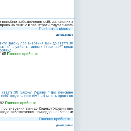
о пенсійне забезпечення осіб, звільнених з
ь право на пенсію в разі втрати годувальника
Прийнято в цілому
докладніше
кту Закону про внесення змін до статті 30
ськової служби, та деяких інших осіб" щодо
№5366-д)
-165
Рішення прийняте
 статті 30 Закону України "Про пенсійне
осіб" щодо членів сім'ї, які мають право на
-92
Рішення прийняте
 про внесення змін до Кодексу України про
и щодо забезпечення прикордонної безпеки
Рішення прийнято
докладніше