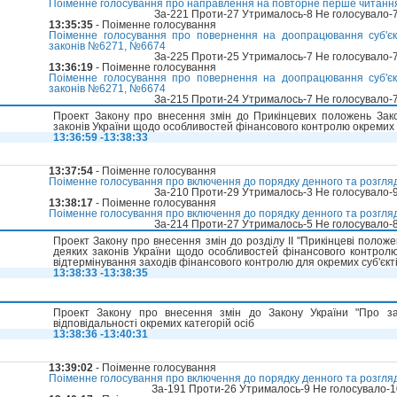
Поіменне голосування про направлення на повторне перше читання
За-221 Проти-27 Утрималось-8 Не голосувало-
13:35:35
- Поіменне голосування
Поіменне голосування про повернення на доопрацювання суб'єкту
законів №6271, №6674
За-225 Проти-25 Утрималось-7 Не голосувало-
13:36:19
- Поіменне голосування
Поіменне голосування про повернення на доопрацювання суб'єкту
законів №6271, №6674
За-215 Проти-24 Утрималось-7 Не голосувало-
Проект Закону про внесення змін до Прикінцевих положень Зако
законів України щодо особливостей фінансового контролю окремих 
13:36:59 -13:38:33
13:37:54
- Поіменне голосування
Поіменне голосування про включення до порядку денного та розгля
За-210 Проти-29 Утрималось-3 Не голосувало-
13:38:17
- Поіменне голосування
Поіменне голосування про включення до порядку денного та розгля
За-214 Проти-27 Утрималось-5 Не голосувало-
Проект Закону про внесення змін до розділу II "Прикінцеві полож
деяких законів України щодо особливостей фінансового контролю
відтермінування заходів фінансового контролю для окремих суб'єкт
13:38:33 -13:38:35
Проект Закону про внесення змін до Закону України "Про зап
відповідальності окремих категорій осіб
13:38:36 -13:40:31
13:39:02
- Поіменне голосування
Поіменне голосування про включення до порядку денного та розгля
За-191 Проти-26 Утрималось-9 Не голосувало-