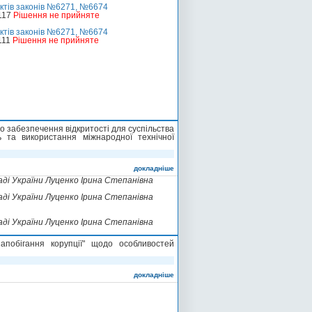
ктів законів №6271, №6674
117
Рішення не прийняте
ктів законів №6271, №6674
111
Рішення не прийняте
о забезпечення відкритості для суспільства
ь та використання міжнародної технічної
докладніше
ді України Луценко Ірина Степанівна
ді України Луценко Ірина Степанівна
ді України Луценко Ірина Степанівна
побігання корупції" щодо особливостей
докладніше