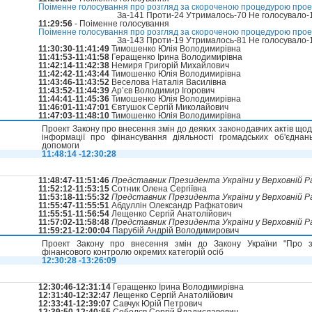
Поіменне голосування про розгляд за скороченою процедурою прое
За-141 Проти-24 Утрималось-70 Не голосувало-
11:29:56
- Поіменне голосування
Поіменне голосування про розгляд за скороченою процедурою прое
За-143 Проти-19 Утрималось-81 Не голосувало-
11:30:30-11:41:49
Тимошенко Юлія Володимирівна
11:41:53-11:41:58
Геращенко Ірина Володимирівна
11:42:14-11:42:38
Немиря Григорій Михайлович
11:42:42-11:43:44
Тимошенко Юлія Володимирівна
11:43:46-11:43:52
Веселова Наталія Василівна
11:43:52-11:44:39
Ар’єв Володимир Ігорович
11:44:41-11:45:36
Тимошенко Юлія Володимирівна
11:46:01-11:47:01
Євтушок Сергій Миколайович
11:47:03-11:48:10
Тимошенко Юлія Володимирівна
Проект Закону про внесення змін до деяких законодавчих актів щод
інформації про фінансування діяльності громадських об'єднан
допомоги
11:48:14 -12:30:28
11:48:47-11:51:46
Представник Президента України у Верховній Ра
11:52:12-11:53:15
Сотник Олена Сергіївна
11:53:18-11:55:32
Представник Президента України у Верховній Ра
11:55:47-11:55:51
Абдуллін Олександр Рафкатович
11:55:51-11:56:54
Лещенко Сергій Анатолійович
11:57:02-11:58:48
Представник Президента України у Верховній Ра
11:59:21-12:00:04
Парубій Андрій Володимирович
Проект Закону про внесення змін до Закону України "Про за
фінансового контролю окремих категорій осіб
12:30:28 -13:26:09
12:30:46-12:31:14
Геращенко Ірина Володимирівна
12:31:40-12:32:47
Лещенко Сергій Анатолійович
12:33:41-12:39:07
Савчук Юрій Петрович