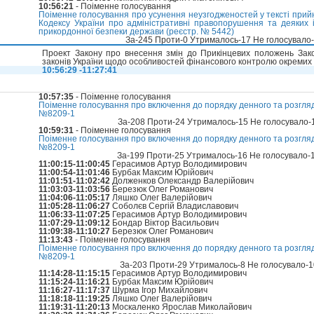
10:56:21
- Поіменне голосування
Поіменне голосування про усунення неузгодженостей у тексті прийн
Кодексу України про адміністративні правопорушення та деяких 
прикордонної безпеки держави (реєстр. № 5442)
За-245 Проти-0 Утрималось-17 Не голосувало
Проект Закону про внесення змін до Прикінцевих положень Зако
законів України щодо особливостей фінансового контролю окремих 
10:56:29 -11:27:41
10:57:35
- Поіменне голосування
Поіменне голосування про включення до порядку денного та розгля
№8209-1
За-208 Проти-24 Утрималось-15 Не голосувало-
10:59:31
- Поіменне голосування
Поіменне голосування про включення до порядку денного та розгля
№8209-1
За-199 Проти-25 Утрималось-16 Не голосувало-
11:00:15-11:00:45
Герасимов Артур Володимирович
11:00:54-11:01:46
Бурбак Максим Юрійович
11:01:51-11:02:42
Долженков Олександр Валерійович
11:03:03-11:03:56
Березюк Олег Романович
11:04:06-11:05:17
Ляшко Олег Валерійович
11:05:28-11:06:27
Соболєв Сергій Владиславович
11:06:33-11:07:25
Герасимов Артур Володимирович
11:07:29-11:09:12
Бондар Віктор Васильович
11:09:38-11:10:27
Березюк Олег Романович
11:13:43
- Поіменне голосування
Поіменне голосування про включення до порядку денного та розгля
№8209-1
За-203 Проти-29 Утрималось-8 Не голосувало-
11:14:28-11:15:15
Герасимов Артур Володимирович
11:15:24-11:16:21
Бурбак Максим Юрійович
11:16:27-11:17:37
Шурма Ігор Михайлович
11:18:18-11:19:25
Ляшко Олег Валерійович
11:19:31-11:20:13
Москаленко Ярослав Миколайович