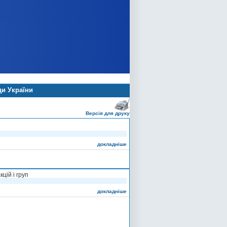
ди України
Версія для друку
докладніше
цій і груп
докладніше