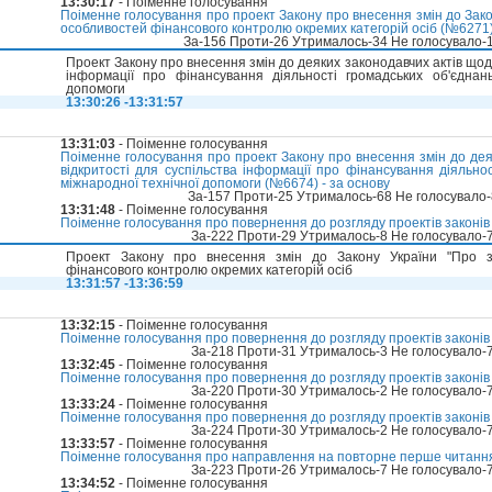
13:30:17
- Поіменне голосування
Поіменне голосування про проект Закону про внесення змін до Зако
особливостей фінансового контролю окремих категорій осіб (№6271)
За-156 Проти-26 Утрималось-34 Не голосувало-
Проект Закону про внесення змін до деяких законодавчих актів щод
інформації про фінансування діяльності громадських об'єднан
допомоги
13:30:26 -13:31:57
13:31:03
- Поіменне голосування
Поіменне голосування про проект Закону про внесення змін до де
відкритості для суспільства інформації про фінансування діяльно
міжнародної технічної допомоги (№6674) - за основу
За-157 Проти-25 Утрималось-68 Не голосувало
13:31:48
- Поіменне голосування
Поіменне голосування про повернення до розгляду проектів закон
За-222 Проти-29 Утрималось-8 Не голосувало-
Проект Закону про внесення змін до Закону України "Про за
фінансового контролю окремих категорій осіб
13:31:57 -13:36:59
13:32:15
- Поіменне голосування
Поіменне голосування про повернення до розгляду проектів закон
За-218 Проти-31 Утрималось-3 Не голосувало-
13:32:45
- Поіменне голосування
Поіменне голосування про повернення до розгляду проектів закон
За-220 Проти-30 Утрималось-2 Не голосувало-
13:33:24
- Поіменне голосування
Поіменне голосування про повернення до розгляду проектів закон
За-224 Проти-30 Утрималось-2 Не голосувало-
13:33:57
- Поіменне голосування
Поіменне голосування про направлення на повторне перше читання
За-223 Проти-26 Утрималось-7 Не голосувало-
13:34:52
- Поіменне голосування