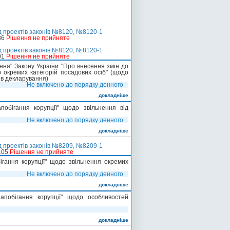
д проектів законів №8120, №8120-1
86
Рішення не прийняте
д проектів законів №8120, №8120-1
91
Рішення не прийняте
ення" Закону України "Про внесення змін до
 окремих категорій посадових осіб" (щодо
ів декларування)
Не включено до порядку денного
докладніше
обігання корупції" щодо звільнення від
Не включено до порядку денного
докладніше
д проектів законів №8209, №8209-1
105
Рішення не прийняте
ігання корупції" щодо звільнення окремих
Не включено до порядку денного
докладніше
побігання корупції" щодо особливостей
докладніше