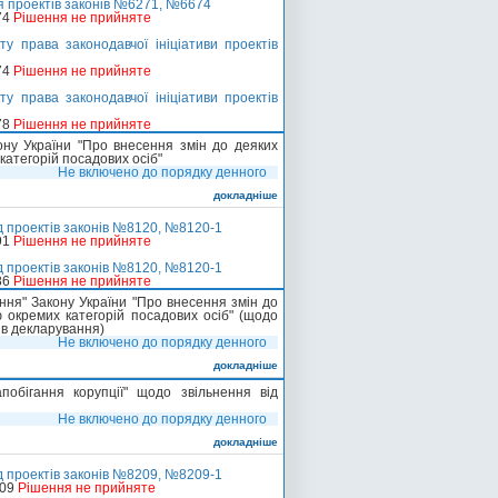
 проектів законів №6271, №6674
74
Рішення не прийняте
 права законодавчої ініціативи проектів
74
Рішення не прийняте
 права законодавчої ініціативи проектів
78
Рішення не прийняте
ну України "Про внесення змін до деяких
категорій посадових осіб"
Не включено до порядку денного
докладніше
д проектів законів №8120, №8120-1
91
Рішення не прийняте
д проектів законів №8120, №8120-1
86
Рішення не прийняте
ення" Закону України "Про внесення змін до
 окремих категорій посадових осіб" (щодо
ів декларування)
Не включено до порядку денного
докладніше
обігання корупції" щодо звільнення від
Не включено до порядку денного
докладніше
д проектів законів №8209, №8209-1
109
Рішення не прийняте