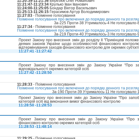
11:20:39-11:21:36
Березюк Олег Романович
11:21:47-11:23:34
Крулько Іван Іванович
11:24:00-11:25:05
Бондар Віктор Васильович
11:25:13-11:26:15
Герасимов Артур Володимирович
11:27:03
- Поіменне голосування
Поіменне голосування про включення до порядку денного та розгля
За-225 Проти-38 Утрималось-4 Не голосувало-
11:27:34
- Поіменне голосування
Поіменне голосування про включення до порядку денного та розгля
За-219 Проти-40 Утрималось-3 Не голосувало-
Проект Закону про внесення змін до розділу II "Прикінцеві полож
деяких законів України щодо особливостей фінансового контролю
відтермінування заходів фінансового контролю для окремих суб'єкт
11:27:41 -11:27:42
Проект Закону про внесення змін до Закону України "Про зап
відповідальності окремих категорій осіб
11:27:42 -11:28:50
11:28:33
- Поіменне голосування
Поіменне голосування про включення до порядку денного та розгля
За-190 Проти-39 Утрималось-11 Не голосувало-
Проект Закону про внесення змін до Закону України "Про запоб
категорій осіб від виконання вимог фінансового контролю
11:28:50 -11:28:53
Проект Закону про внесення змін до Закону України "Про за
фінансового контролю окремих категорій осіб
11:28:53 -11:48:14
11:29:25
- Поіменне голосування