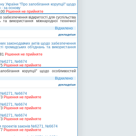
ну України "Про запобігання корупції" щодо
 - за основу
100
Рішення не прийняте
о забезпечення відкритості для суспільства
ь та використання міжнародної технічної
Відхилено
докладніше
яких законодавчих актів щодо забезпечення
сті громадських об'єднань та використання
-81
Рішення не прийняте
ів №6271, №6674
75
Рішення не прийняте
побігання корупції" щодо особливостей
Відхилено
докладніше
ів №6271, №6674
73
Рішення не прийняте
ів №6271, №6674
73
Рішення не прийняте
ів №6271, №6674
73
Рішення не прийняте
 проектів законів №6271, №6674
77
Рішення не прийняте