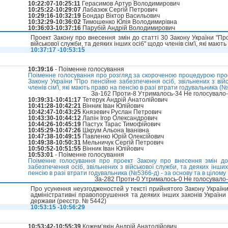
10:22:07-10:25:11
Герасимов Артур Володимирович
10:25:22-10:29:07
Лабазюк Сергій Петрович
10:29:16-10:32:19
Бондар Віктор Васильович
10:32:29-10:36:02
Тимошенко Юлія Володимирівна
10:36:03-10:37:16
Парубій Андрій Володимирович
Проект Закону про внесення змін до статті 30 Закону України "Пр
військової служби, та деяких інших осіб" щодо членів сім'ї, які мают
10:37:17 -10:53:15
10:39:16
- Поіменне голосування
Поіменне голосування про розгляд за скороченою процедурою прое
Закону України "Про пенсійне забезпечення осіб, звільнених з вій
членів сім'ї, які мають право на пенсію в разі втрати годувальника (
За-162 Проти-8 Утрималось-34 Не голосувало
10:39:31-10:41:17
Тетерук Андрій Анатолійович
10:41:28-10:42:21
Вінник Іван Юлійович
10:42:47-10:43:25
Князевич Руслан Петрович
10:43:30-10:44:12
Лапін Ігор Олександрович
10:44:26-10:45:19
Пастух Тарас Тимофійович
10:45:29-10:47:26
Шкрум Альона Іванівна
10:47:38-10:49:15
Павленко Юрій Олексійович
10:49:38-10:50:31
Мельничук Сергій Петрович
10:50:52-10:51:55
Вінник Іван Юлійович
10:53:01
- Поіменне голосування
Поіменне голосування про проект Закону про внесення змін до
забезпечення осіб, звільнених з військової служби, та деяких інших 
пенсію в разі втрати годувальника (№5366-д) - за основу та в цілому
За-282 Проти-0 Утрималось-0 Не голосувало
Про усунення неузгодженостей у тексті прийнятого Закону України
адміністративні правопорушення та деяких інших законів Україн
держави (реєстр. № 5442)
10:53:15 -10:56:29
10:53:42-10:55:39
Кожем’якін Андрій Анатолійович