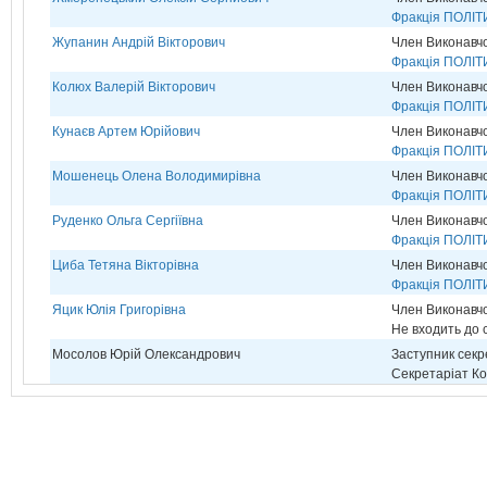
Фракція ПОЛІТ
Жупанин Андрій Вікторович
Член Виконавчо
Фракція ПОЛІТ
Колюх Валерій Вікторович
Член Виконавчо
Фракція ПОЛІТ
Кунаєв Артем Юрійович
Член Виконавчо
Фракція ПОЛІТ
Мошенець Олена Володимирівна
Член Виконавчо
Фракція ПОЛІТ
Руденко Ольга Сергіївна
Член Виконавчо
Фракція ПОЛІТ
Циба Тетяна Вікторівна
Член Виконавчо
Фракція ПОЛІТ
Яцик Юлія Григорівна
Член Виконавчо
Не входить до с
Мосолов Юрій Олександрович
Заступник секр
Секретаріат Ко