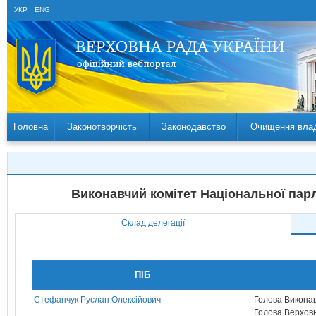
УКР
ENG
Головна
Законотворчість
Законодавство
Очищення вла
Виконавчий комітет Національної пар
Склад делегації
ПІБ
Стефанчук Руслан Олексійович
Голова Виконав
Голова Верховн