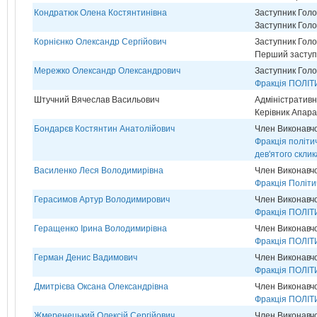
Кондратюк Олена Костянтинівна
Заступник Голо
Заступник Голо
Корнієнко Олександр Сергійович
Заступник Голо
Перший заступн
Мережко Олександр Олександрович
Заступник Голо
Фракція ПОЛІТ
Штучний Вячеслав Васильович
Адміністративн
Керівник Апара
Бондарєв Костянтин Анатолійович
Член Виконавчо
Фракція політич
дев'ятого скли
Василенко Леся Володимирівна
Член Виконавчо
Фракція Політи
Герасимов Артур Володимирович
Член Виконавчо
Фракція ПОЛІ
Геращенко Ірина Володимирівна
Член Виконавчо
Фракція ПОЛІ
Герман Денис Вадимович
Член Виконавчо
Фракція ПОЛІТ
Дмитрієва Оксана Олександрівна
Член Виконавчо
Фракція ПОЛІТ
Жмеренецький Олексій Сергійович
Член Виконавчо