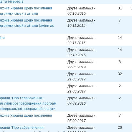
в та інтересів
аконів України щодо посилення
Друге читання -
31
ідтримки сімей з дітьми
06.10.2015
аконів України щодо посилення
Друге читання -
7
ідтримки сімей з дітьми (зміни до
10.11.2015
їни
Друге читання -
14
23.11.2015
Друге читання -
14
30.10.2015
Друге читання -
8
29.05.2019
Друге читання -
32
21.06.2017
Друге читання -
2
21.06.2017
країни "Про телебачення і
Друге читання -
2
ня умов розповсюдження програм
07.09.2016
універсальної програмної послуги
аконів України щодо посилення
Друге читання -
7
05.09.2017
України "Про забезпечення
Друге читання -
20