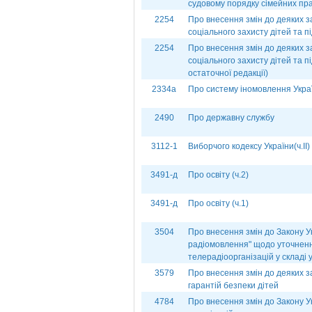
судовому порядку сімейних пра
2254
Про внесення змін до деяких з
соціального захисту дітей та п
2254
Про внесення змін до деяких з
соціального захисту дітей та п
остаточної редакції)
2334а
Про систему іномовлення Укра
2490
Про державну службу
3112-1
Виборчого кодексу України(ч.ІІ)
3491-д
Про освіту (ч.2)
3491-д
Про освіту (ч.1)
3504
Про внесення змін до Закону У
радіомовлення" щодо уточнен
телерадіоорганізацій у складі 
3579
Про внесення змін до деяких з
гарантій безпеки дітей
4784
Про внесення змін до Закону 