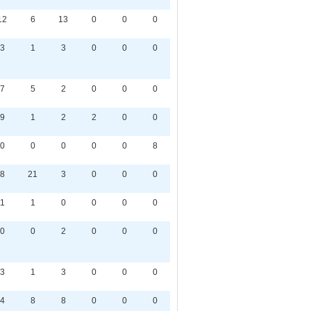
12
6
13
0
0
0
3
1
3
0
0
0
7
5
2
0
0
0
9
1
2
2
0
0
0
0
0
0
0
8
8
21
3
0
0
0
1
1
0
0
0
0
0
0
2
0
0
0
3
1
3
0
0
0
4
8
8
0
0
0