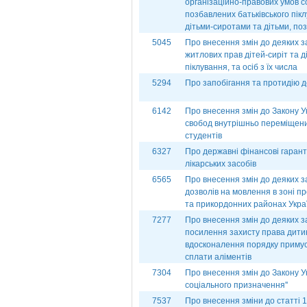
організаційно-правових умов со
позбавлених батьківського пік
дітьми-сиротами та дітьми, по
5045
Про внесення змін до деяких з
житлових прав дітей-сиріт та д
піклування, та осіб з їх числа
5294
Про запобігання та протидію 
6142
Про внесення змін до Закону У
свобод внутрішньо переміщени
студентів
6327
Про державні фінансові гарант
лікарських засобів
6565
Про внесення змін до деяких з
дозволів на мовлення в зоні п
та прикордонних районах Укра
7277
Про внесення змін до деяких з
посилення захисту права дит
вдосконалення порядку примусо
сплати аліментів
7304
Про внесення змін до Закону У
соціального призначення''
7537
Про внесення зміни до статті 