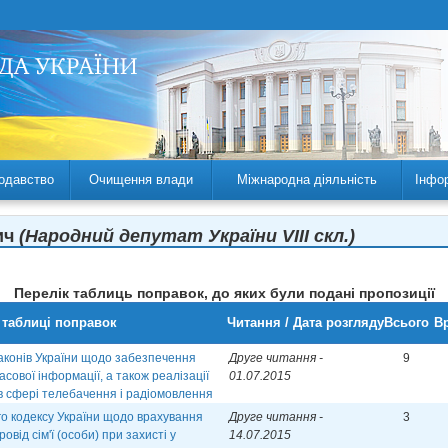
одавство
Очищення влади
Міжнародна діяльність
Інфо
ич
(Народний депутат України VIII скл.)
Перелік таблиць поправок, до яких були подані пропозиції
 таблиці поправок
Читання / Дата розгляду
Всього
Вр
аконів України щодо забезпечення
Друге читання -
9
асової інформації, а також реалізації
01.07.2015
в сфері телебачення і радіомовлення
го кодексу України щодо врахування
Друге читання -
3
від сім'ї (особи) при захисті у
14.07.2015