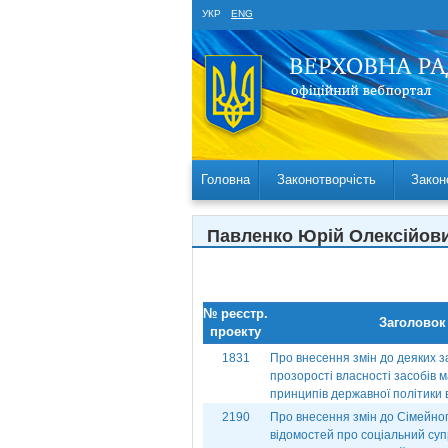
УКР
ENG
Головна
Законотворчість
Закон
Павленко Юрій Олексійов
№ реєстр.
Заголовок
проекту
1831
Про внесення змін до деяких з
прозорості власності засобів м
принципів державної політики 
2190
Про внесення змін до Сімейно
відомостей про соціальний супро