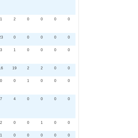
1
2
0
0
0
0
23
0
0
0
0
0
3
1
0
0
0
0
16
19
2
2
0
0
0
0
1
0
0
0
7
4
0
0
0
0
2
0
0
1
0
0
1
0
0
0
0
0