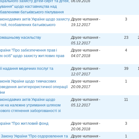
ціального захисту дітей-сиріт та дітей,
06.09.2016
лування" щодо наставництва над
збавленими батьківського піклування
аконодавчих актів України щодо захисту
Друге читання -
3
ітей, позбавлених батьківського
19.12.2017
домашньому насильству
Друге читання -
23
05.12.2017
країни ''Про забезпечення прав і
Друге читання -
4
х осіб" щодо захисту житлових прав
04.07.2018
ії надання медичних послуг та
Друге читання -
39
12.07.2017
аконів України щодо тимчасових
Друге читання -
1
роведення антитерористичної операції
20.09.2017
їни
аконодавчих актів України щодо
Друге читання -
11
ини на належне утримання шляхом
05.12.2017
вого стягнення заборгованості зі
країни ''Про житловий фонд
Друге читання -
3
20.06.2018
1 Закону України "Про оздоровлення та
Друге читання -
1