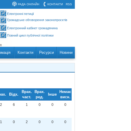
РАДА ОНЛАЙН
КОНТАКТИ
RSS
Електронні петиції
Громадське обговорення законопроєктів
Електронний кабінет громадянина
Повний цикл публічної політики
рмація
Контакти
Ресурси
Новини
Врах.
Врах.
Немає
ах.
Відх.
Інше
част.
ред.
висн.
2
6
1
0
0
0
1
0
2
0
0
0