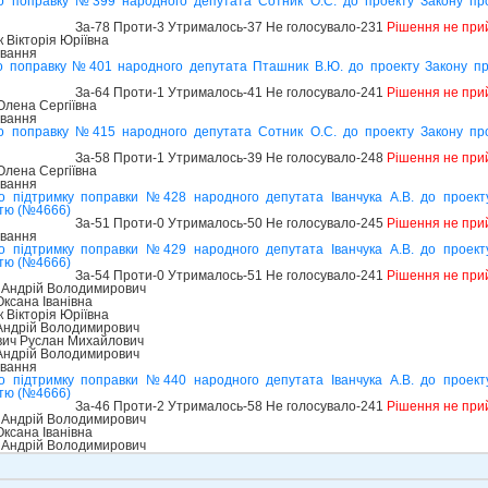
о поправку №399 народного депутата Сотник О.С. до проекту Закону пр
За-78 Проти-3 Утрималось-37 Не голосувало-231
Рішення не при
Вікторія Юріївна
ування
о поправку №401 народного депутата Пташник В.Ю. до проекту Закону п
За-64 Проти-1 Утрималось-41 Не голосувало-241
Рішення не при
лена Сергіївна
ування
о поправку №415 народного депутата Сотник О.С. до проекту Закону пр
За-58 Проти-1 Утрималось-39 Не голосувало-248
Рішення не при
лена Сергіївна
ування
о підтримку поправки №428 народного депутата Іванчука А.В. до проек
стю (№4666)
За-51 Проти-0 Утрималось-50 Не голосувало-245
Рішення не при
ування
о підтримку поправки №429 народного депутата Іванчука А.В. до проек
стю (№4666)
За-54 Проти-0 Утрималось-51 Не голосувало-241
Рішення не при
 Андрій Володимирович
ксана Іванівна
Вікторія Юріївна
 Андрій Володимирович
ич Руслан Михайлович
 Андрій Володимирович
ування
о підтримку поправки №440 народного депутата Іванчука А.В. до проек
стю (№4666)
За-46 Проти-2 Утрималось-58 Не голосувало-241
Рішення не при
 Андрій Володимирович
ксана Іванівна
 Андрій Володимирович