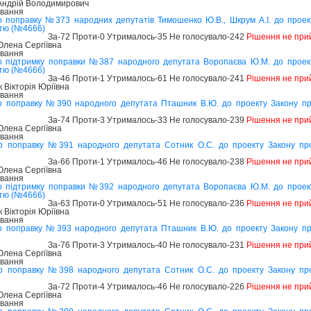
 Андрій Володимирович
ування
о поправку №373 народних депутатів Тимошенко Ю.В., Шкрум А.І. до прое
стю (№4666)
За-72 Проти-0 Утрималось-35 Не голосувало-242
Рішення не при
лена Сергіївна
ування
о підтримку поправки №387 народного депутата Воропаєва Ю.М. до проек
стю (№4666)
За-46 Проти-1 Утрималось-61 Не голосувало-241
Рішення не при
Вікторія Юріївна
ування
о поправку №390 народного депутата Пташник В.Ю. до проекту Закону п
За-74 Проти-3 Утрималось-33 Не голосувало-239
Рішення не при
лена Сергіївна
ування
о поправку №391 народного депутата Сотник О.С. до проекту Закону пр
За-66 Проти-1 Утрималось-46 Не голосувало-238
Рішення не при
лена Сергіївна
ування
о підтримку поправки №392 народного депутата Воропаєва Ю.М. до проек
стю (№4666)
За-63 Проти-0 Утрималось-51 Не голосувало-236
Рішення не при
Вікторія Юріївна
ування
о поправку №393 народного депутата Пташник В.Ю. до проекту Закону п
За-76 Проти-3 Утрималось-40 Не голосувало-231
Рішення не при
лена Сергіївна
ування
о поправку №398 народного депутата Сотник О.С. до проекту Закону пр
За-72 Проти-4 Утрималось-46 Не голосувало-226
Рішення не при
лена Сергіївна
ування