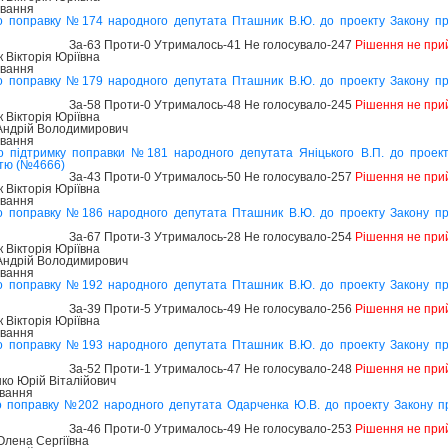
ування
о поправку №174 народного депутата Пташник В.Ю. до проекту Закону п
За-63 Проти-0 Утрималось-41 Не голосувало-247
Рішення не при
Вікторія Юріївна
ування
о поправку №179 народного депутата Пташник В.Ю. до проекту Закону п
За-58 Проти-0 Утрималось-48 Не голосувало-245
Рішення не при
Вікторія Юріївна
 Андрій Володимирович
ування
о підтримку поправки №181 народного депутата Яніцького В.П. до проек
стю (№4666)
За-43 Проти-0 Утрималось-50 Не голосувало-257
Рішення не при
Вікторія Юріївна
ування
о поправку №186 народного депутата Пташник В.Ю. до проекту Закону п
За-67 Проти-3 Утрималось-28 Не голосувало-254
Рішення не при
Вікторія Юріївна
 Андрій Володимирович
ування
о поправку №192 народного депутата Пташник В.Ю. до проекту Закону п
За-39 Проти-5 Утрималось-49 Не голосувало-256
Рішення не при
Вікторія Юріївна
ування
о поправку №193 народного депутата Пташник В.Ю. до проекту Закону п
За-52 Проти-1 Утрималось-47 Не голосувало-248
Рішення не при
ко Юрій Віталійович
ування
о поправку №202 народного депутата Одарченка Ю.В. до проекту Закону п
За-46 Проти-0 Утрималось-49 Не голосувало-253
Рішення не при
лена Сергіївна