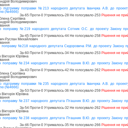
 Андрій Володимирович
ування
о підтримку поправки №213 народного депутата Іванчука А.В. до проек
стю (№4666)
За-65 Проти-0 Утрималось-28 Не голосувало-253
Рішення не при
лена Сергіївна
 Андрій Володимирович
ування
о поправку №219 народного депутата Сотник О.С. до проекту Закону пр
За-45 Проти-0 Утрималось-44 Не голосувало-258
Рішення не при
ич Руслан Михайлович
ування
о поправку №218 народного депутата Сидоровича Р.М. до проекту Закону 
За-60 Проти-0 Утрималось-34 Не голосувало-253
Рішення не при
Вікторія Юріївна
ування
о поправку №234 народного депутата Пташник В.Ю. до проекту Закону п
За-43 Проти-0 Утрималось-42 Не голосувало-262
Рішення не при
лена Сергіївна
 Андрій Володимирович
ування
о підтримку поправки №235 народного депутата Іванчука А.В. до проек
стю (№4666)
За-53 Проти-0 Утрималось-36 Не голосувало-259
Рішення не при
Вікторія Юріївна
ування
о поправку №237 народного депутата Пташник В.Ю. до проекту Закону п
За-54 Проти-0 Утрималось-32 Не голосувало-262
Рішення не при
Вікторія Юріївна
ування
о поправку №238 народного депутата Пташник В.Ю. до проекту Закону п
За-46 Проти-0 Утрималось-35 Не голосувало-266
Рішення не при