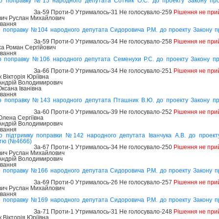
ро поправку №15 народного депутата Сотник О.С. до проекту Закону пр
За-59 Проти-0 Утрималось-31 Не голосувало-259
Рішення не при
ич Руслан Михайлович
ування
о поправку №104 народного депутата Сидоровича Р.М. до проекту Закону 
За-59 Проти-0 Утрималось-34 Не голосувало-258
Рішення не при
а Роман Сергійович
ування
о поправку №106 народного депутата Семенухи Р.С. до проекту Закону п
За-66 Проти-0 Утрималось-34 Не голосувало-251
Рішення не при
Вікторія Юріївна
 Андрій Володимирович
ксана Іванівна
ування
о поправку №143 народного депутата Пташник В.Ю. до проекту Закону п
За-60 Проти-0 Утрималось-39 Не голосувало-252
Рішення не при
лена Сергіївна
 Андрій Володимирович
ування
о підтримку поправки №142 народного депутата Іванчука А.В. до проек
стю (№4666)
За-67 Проти-1 Утрималось-34 Не голосувало-250
Рішення не при
ич Руслан Михайлович
 Андрій Володимирович
ування
о поправку №166 народного депутата Сидоровича Р.М. до проекту Закону 
За-69 Проти-0 Утрималось-26 Не голосувало-257
Рішення не при
ич Руслан Михайлович
ування
о поправку №169 народного депутата Сидоровича Р.М. до проекту Закону 
За-71 Проти-1 Утрималось-31 Не голосувало-248
Рішення не при
Вікторія Юріївна