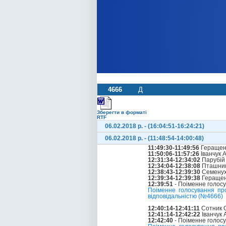
4666
Д
Зберегти в форматі
RTF
06.02.2018 р. - (16:04:51-16:24:21)
06.02.2018 р. - (11:48:54-14:00:48)
11:49:30-11:49:56
Геращенк
11:50:06-11:57:26
Іванчук 
12:31:34-12:34:02
Парубій
12:34:04-12:38:08
Пташник 
12:38:43-12:39:30
Семенух
12:39:34-12:39:38
Геращен
12:39:51
- Поіменне голос
Поіменне голосування пр
відповідальністю (№4666)
12:40:14-12:41:11
Сотник О
12:41:14-12:42:22
Іванчук
12:42:40
- Поіменне голос