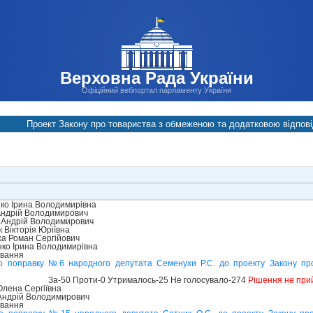
Верховна Рада України
Офіційний вебпортал парламенту України
Проект Закону про товариства з обмеженою та додатковою відпов
о Ірина Володимирівна
Андрій Володимирович
 Андрій Володимирович
Вікторія Юріївна
а Роман Сергійович
ко Ірина Володимирівна
ування
о поправку №6 народного депутата Семенухи Р.С. до проекту Закону пр
За-50 Проти-0 Утрималось-25 Не голосувало-274
Рішення не при
лена Сергіївна
 Андрій Володимирович
ування