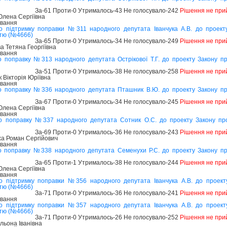
За-61 Проти-0 Утрималось-43 Не голосувало-242
Рішення не при
лена Сергіївна
ування
о підтримку поправки №311 народного депутата Іванчука А.В. до проек
стю (№4666)
За-65 Проти-0 Утрималось-34 Не голосувало-249
Рішення не при
а Тетяна Георгіївна
ування
о поправку №313 народного депутата Острікової Т.Г. до проекту Закону 
За-51 Проти-0 Утрималось-38 Не голосувало-258
Рішення не при
Вікторія Юріївна
ування
о поправку №336 народного депутата Пташник В.Ю. до проекту Закону п
За-67 Проти-0 Утрималось-34 Не голосувало-245
Рішення не при
лена Сергіївна
ування
о поправку №337 народного депутата Сотник О.С. до проекту Закону пр
За-69 Проти-0 Утрималось-36 Не голосувало-243
Рішення не при
а Роман Сергійович
ування
о поправку №338 народного депутата Семенухи Р.С. до проекту Закону п
За-65 Проти-1 Утрималось-38 Не голосувало-244
Рішення не при
лена Сергіївна
ування
о підтримку поправки №356 народного депутата Іванчука А.В. до проек
стю (№4666)
За-71 Проти-0 Утрималось-36 Не голосувало-241
Рішення не при
ування
о підтримку поправки №357 народного депутата Іванчука А.В. до проек
стю (№4666)
За-71 Проти-0 Утрималось-26 Не голосувало-252
Рішення не при
льона Іванівна