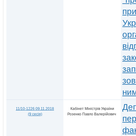
при
Укр
орг
від
зак
зап
зов
ним
Деп
11/10-1226 09.11.2018
Кабінет Міністрів України
(9 сесія)
Розенко Павло Валерійович
пер
фак