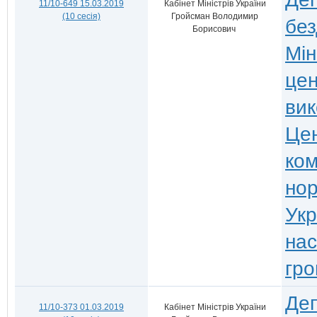
11/10-649 15.03.2019
Кабінет Міністрів України
(10 сесія)
Гройсман Володимир
без
Борисович
Мін
цен
вик
Цен
ком
нор
Укр
нас
гро
Деп
11/10-373 01.03.2019
Кабінет Міністрів України