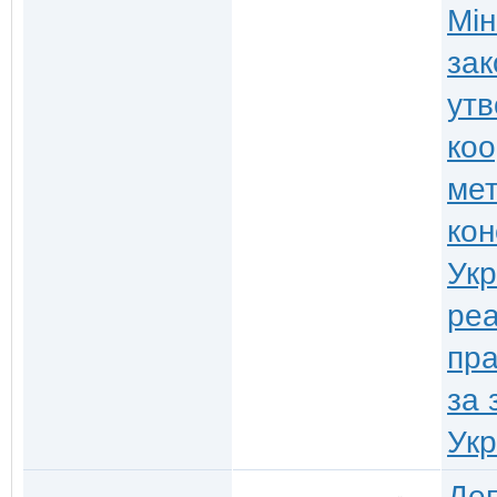
Мін
зак
утв
коо
мет
кон
Укр
реа
пра
за 
Укр
Деп