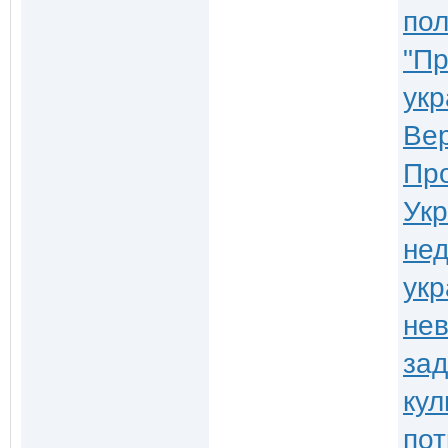
пол
"Пр
укр
Вер
Про
Укр
не
укр
нев
зад
кул
пот