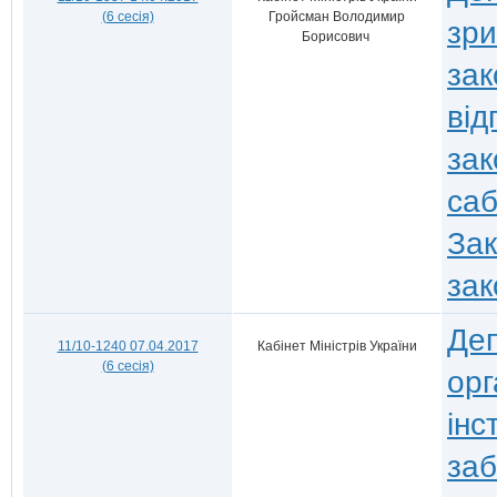
(6 сесія)
Гройсман Володимир
зри
Борисович
зак
від
зак
саб
Зак
зак
Деп
11/10-1240 07.04.2017
Кабінет Міністрів України
(6 сесія)
орг
інс
заб