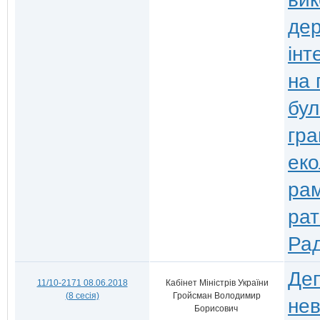
де
інт
на 
бул
гра
еко
рам
рат
Рад
Деп
11/10-2171 08.06.2018
Кабінет Міністрів України
(8 сесія)
Гройсман Володимир
нев
Борисович