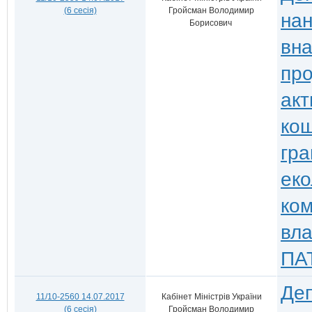
(6 сесія)
Гройсман Володимир
нан
Борисович
вна
пр
акт
кош
гра
еко
ком
вла
ПАТ
Деп
11/10-2560 14.07.2017
Кабінет Міністрів України
(6 сесія)
Гройсман Володимир