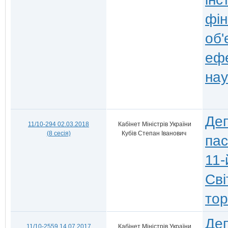
фін
об'
ефе
нау
Деп
11/10-294 02.03.2018
Кабінет Міністрів України
(8 сесія)
Кубів Степан Іванович
пас
11-
Сві
тор
Деп
11/10-2559 14.07.2017
Кабінет Міністрів України