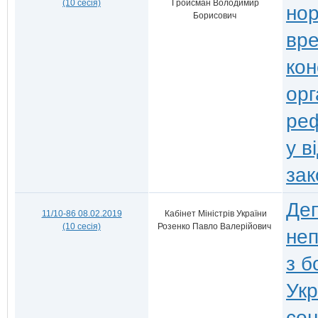
(10 сесія)
Гройсман Володимир
нор
Борисович
вре
кон
орг
реф
у в
зак
Деп
11/10-86 08.02.2019
Кабінет Міністрів України
(10 сесія)
Розенко Павло Валерійович
неп
з б
Укр
соц