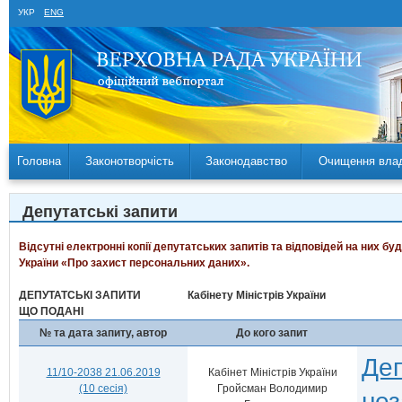
УКР
ENG
Головна
Законотворчість
Законодавство
Очищення вла
Депутатські запити
Відсутні електронні копії депутатських запитів та відповідей на них б
України «Про захист персональних даних».
ДЕПУТАТСЬКІ ЗАПИТИ
Кабінету Міністрів України
ЩО ПОДАНІ
№ та дата запиту, автор
До кого запит
Деп
11/10-2038 21.06.2019
Кабінет Міністрів України
(10 сесія)
Гройсман Володимир
нез