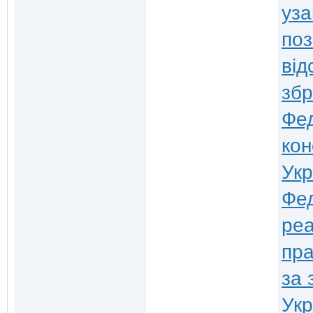
уза
поз
від
збр
Фед
кон
Укр
Фед
реа
пра
за 
Укр