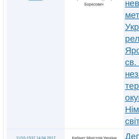
нев
Борисович
мет
Укр
рел
Яро
св.
нез
тер
оку
Нім
сві
Деп
11/10-1537 14.04.2017
Кабінет Міністрів України