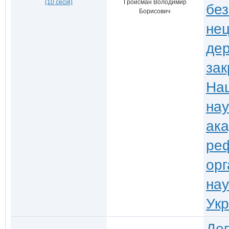
(10 сесія)
Гройсман Володимир
без
Борисович
нец
дер
зак
На
нау
ака
ре
орг
нау
Укр
Деп