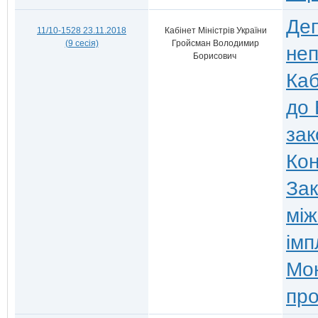
Деп
11/10-1528 23.11.2018
Кабінет Міністрів України
(9 сесія)
Гройсман Володимир
неп
Борисович
Каб
до 
зак
Кон
Зак
між
імп
Мо
про