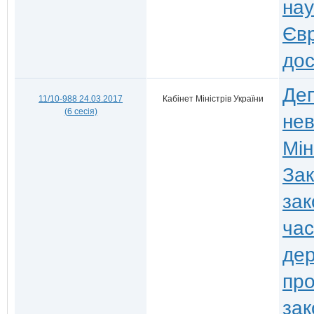
нау
Єв
дос
Деп
11/10-988 24.03.2017
Кабінет Міністрів України
(6 сесія)
нев
Мін
Зак
зак
час
дер
про
зак