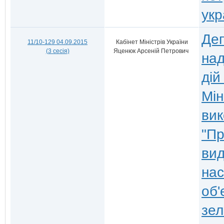
укр
Деп
11/10-129 04.09.2015
Кабінет Міністрів України
(3 сесія)
Яценюк Арсеній Петрович
над
дій
Мін
вик
"Пр
вид
нас
об'
зел