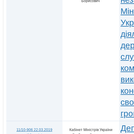
Борисович
Мін
Укр
дія
дер
слу
ком
вик
кон
сво
гро
Деп
11/10-906 22.03.2019
Кабінет Міністрів України