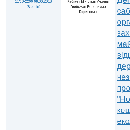
11/10-2290 08.06.2018
Кабінет Міністрів України
(8 сесія)
Гройсман Володимир
са
Борисович
орг
зах
май
від
дер
нез
про
"Но
кош
еко