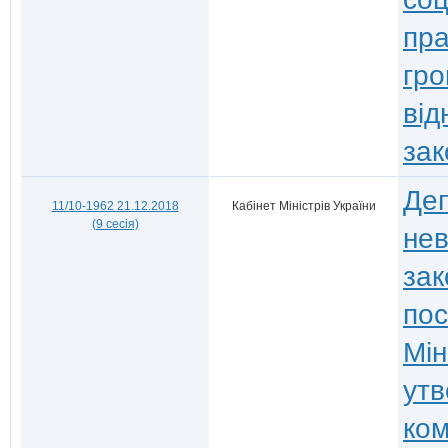
пра
гро
від
зак
Деп
11/10-1962 21.12.2018
Кабінет Міністрів України
(9 сесія)
нев
зак
пос
Мін
утв
ком