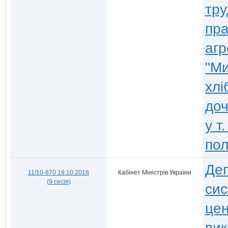
тру
пра
аг
"Ми
хлі
доч
у т
пол
Деп
11/10-870 19.10.2018
Кабінет Міністрів України
(9 сесія)
сис
це
вик