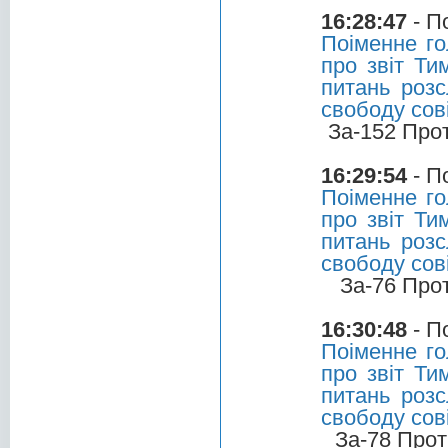
16:28:47
- П
Поіменне го
про звіт Ти
питань роз
свободу сов
За-152 Про
16:29:54
- П
Поіменне го
про звіт Ти
питань роз
свободу сов
За-76 Про
16:30:48
- П
Поіменне го
про звіт Ти
питань роз
свободу сов
За-78 Прот