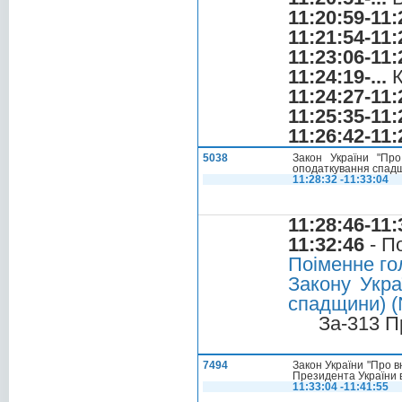
11:20:59-11:
11:21:54-11:
11:23:06-11:
11:24:19-...
К
11:24:27-11:
11:25:35-11:
11:26:42-11:
5038
Закон України "Пр
оподаткування спадщ
11:28:32 -11:33:04
11:28:46-11:
11:32:46
- П
Поіменне го
Закону Укра
спадщини) (№
За-313 П
7494
Закон України "Про в
Президента України в
11:33:04 -11:41:55