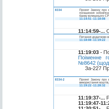
8334
Проект Закону про 
погашення зобов'яз
банку колишнього СР
11:14:51 -11:18:08
11:14:59-...
С
Питання додатково в
11:18:08 -11:19:22
11:19:03
- П
Поіменне г
№8642 (щодо
За-227 П
8334-2
Проект Закону про 
використання коштів,
11:19:22 -11:28:32
11:19:37-...
Р
11:19:47-11:
11:20:51-...
Б