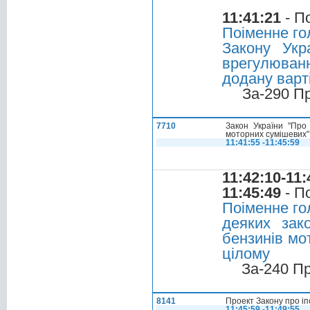
11:41:21
- П
Поіменне го
Закону Укр
врегулюванн
додану варті
За-290 П
7710
Закон України "Про
моторних сумішевих"
11:41:55 -11:45:59
11:42:10-11:
11:45:49
- П
Поіменне го
деяких зак
бензинів мо
цілому
За-240 П
8141
Проект Закону про іпо
11:45:59 -11:49:55