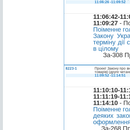
11:06:26 -11:09:52
11:06:42-11:
11:09:27
- П
Поіменне го
Закону Укра
терміну дії 
в цілому
За-308 П
8223-1
Проект Закону про в
товарів) (друге читан
11:09:52 -11:14:51
11:10:10-11:
11:11:19-11:
11:14:10
- П
Поіменне го
деяких зако
оформлення т
За-268 П