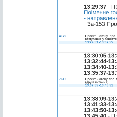
13:29:37
- П
Поіменне го
- направлен
За-153 Про
4179
Проект Закону про 
втягування у заняття
13:29:53 -13:37:55
13:30:05-13:
13:32:44-13:
13:34:40-13:
13:35:37-13:
7613
Проект Закону про в
(друге читання)
13:37:55 -13:45:51
13:38:09-13:
13:41:33-13:
13:43:50-13:
13:45:40
- П