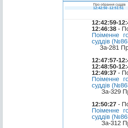
Про обрання суддів
12:42:50 -12:51:51
12:42:59-12:
12:46:38
- П
Поіменне г
суддів (№863
За-281 П
12:47:57-12:
12:48:50-12:
12:49:37
- П
Поіменне г
суддів (№863
За-329 П
12:50:27
- П
Поіменне г
суддів (№863
За-312 П