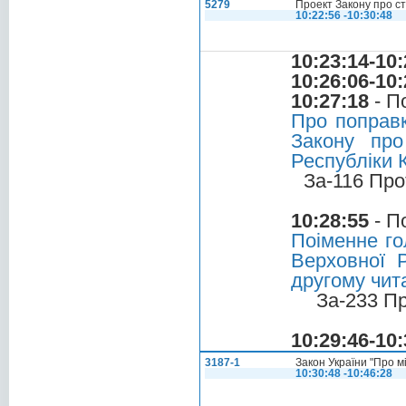
5279
Проект Закону про ст
10:22:56 -10:30:48
10:23:14-10:
10:26:06-10:
10:27:18
- П
Про поправк
Закону про
Республіки 
За-116 Про
10:28:55
- П
Поіменне го
Верховної 
другому чита
За-233 П
10:29:46-10:
3187-1
Закон України "Про м
10:30:48 -10:46:28