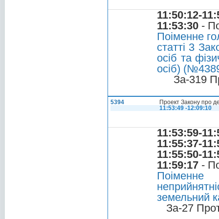
11:50:12-11:
11:53:30
- П
Поіменне го
статті 3 За
осіб та фіз
осіб) (№4389
За-319 П
5394
Проект Закону про д
11:53:49 -12:09:10
11:53:59-11:
11:55:37-11:
11:55:50-11:
11:59:17
- П
Поіменне
неприйнятн
земельний к
За-27 Про