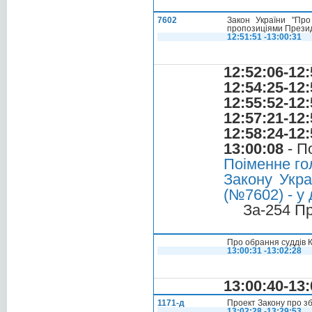
7602
Закон України "Про
пропозиціями Презид
12:51:51 -13:00:31
12:52:06-12:
12:54:25-12:
12:55:52-12:
12:57:21-12:
12:58:24-12:
13:00:08
- П
Поіменне го
Закону Укра
(№7602) - у 
За-254 П
Про обрання суддів 
13:00:31 -13:02:28
13:00:40-13:
1171-д
Проект Закону про з
13:02:28 -13:29:53