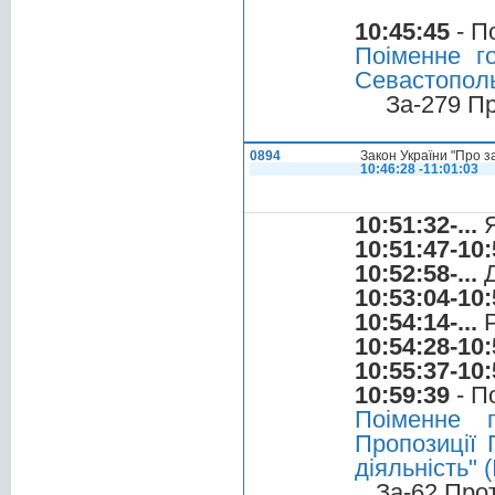
10:45:45
- П
Поіменне г
Севастополь"
За-279 П
0894
Закон України "Про з
10:46:28 -11:01:03
10:51:32-...
Я
10:51:47-10:
10:52:58-...
Д
10:53:04-10:
10:54:14-...
Р
10:54:28-10:
10:55:37-10:
10:59:39
- П
Поіменне 
Пропозиції 
діяльність"
За-62 Про