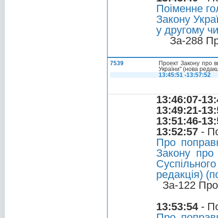
Поіменне го
Закону Укра
у другому чи
За-288 П
7539
Проект Закону про в
України" (нова редак
13:45:51 -13:57:52
13:46:07-13:
13:49:21-13:
13:51:46-13:
13:52:57
- П
Про поправ
Закону про
Суспільног
редакція) (п
За-122 Про
13:53:54
- П
Про поправ