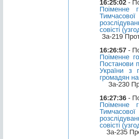
16:25:02
- П
Поіменне 
Тимчасової 
розслідуван
совісті (узг
За-219 Про
16:26:57
- П
Поіменне г
Постанови п
України з 
громадян на
За-230 П
16:27:36
- П
Поіменне 
Тимчасової 
розслідуван
совісті (узг
За-235 Пр