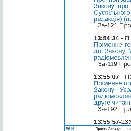
Закону про
Суспільног
редакція) (п
За-121 Про
13:54:34
- П
Поіменне го
до Закону У
радіомовленн
За-119 Про
13:55:07
- П
Поіменне го
Закону Укр
радіомовлен
друге читан
За-192 Про
13:55:57-13:
5616
Проект Закону про вн