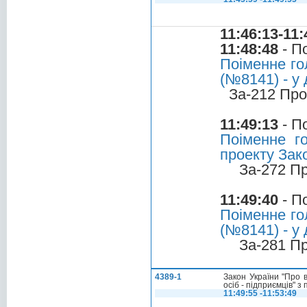
11:46:13-11:
11:48:48
- П
Поіменне гол
(№8141) - у 
За-212 Про
11:49:13
- П
Поіменне г
проекту Зако
За-272 П
11:49:40
- П
Поіменне гол
(№8141) - у 
За-281 П
4389-1
Закон України "Про 
осіб - підприємців" 
11:49:55 -11:53:49