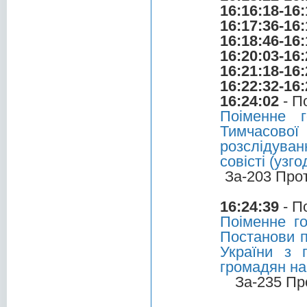
16:16:18-16:
16:17:36-16:
16:18:46-16:
16:20:03-16:
16:21:18-16:
16:22:32-16:
16:24:02
- П
Поіменне 
Тимчасової 
розслідуван
совісті (узг
За-203 Про
16:24:39
- П
Поіменне г
Постанови п
України з 
громадян на
За-235 Пр