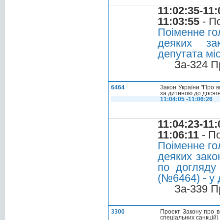
11:02:35-11:
11:03:55
- П
Поіменне го
деяких зак
депутата міс
За-324 П
6464
Закон України "Про в
за дитиною до досягн
11:04:05 -11:06:26
11:04:23-11:
11:06:11
- П
Поіменне го
деяких зако
по догляду
(№6464) - у 
За-339 П
3300
Проект Закону про в
спеціальних санкцій)