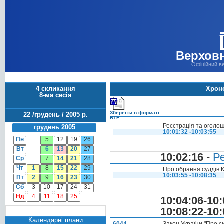
Верховн
Офіційний в
4 скликання
Хроно
8-ма сесія
Зберегти в форматі
22 /грудень / 2005 р.
RTF
Реєстрація та оголо
грудень 2005
10:01:32 -10:03:55
Пн
5
12
19
26
Вт
6
13
20
27
10:02:16
-
Ре
Ср
7
14
21
28
Чт
1
8
15
22
29
Про обрання суддів 
10:03:55 -10:08:35
Пт
2
9
16
23
30
Сб
3
10
17
24
31
Нд
4
11
18
25
10:04:06-10:
10:08:22-10:
Календарні плани