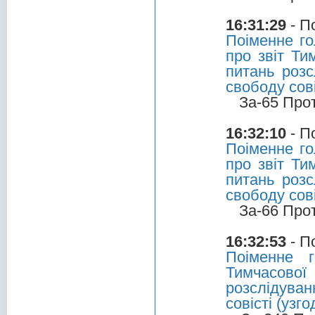
16:31:29
- П
Поіменне го
про звіт Ти
питань роз
свободу сов
За-65 Про
16:32:10
- П
Поіменне го
про звіт Ти
питань роз
свободу сов
За-66 Про
16:32:53
- П
Поіменне 
Тимчасової 
розслідуван
совісті (узг