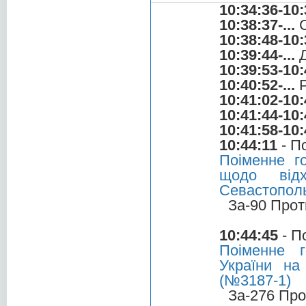
10:34:36-10:
10:38:37-...
С
10:38:48-10:
10:39:44-...
Д
10:39:53-10:
10:40:52-...
Р
10:41:02-10:
10:41:44-10:
10:41:58-10:
10:44:11
- П
Поіменне г
щодо відх
Севастополь
За-90 Прот
10:44:45
- П
Поіменне 
України на
(№3187-1)
За-276 Про