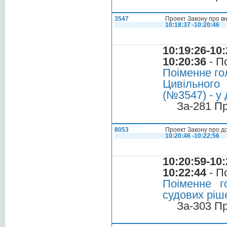
3547
Проект Закону про вн
10:18:37 -10:20:46
10:19:26-10:
10:20:36
- П
Поіменне го
Цивільного
(№3547) - у 
За-281 П
8053
Проект Закону про до
10:20:46 -10:22:56
10:20:59-10:
10:22:44
- П
Поіменне г
судових ріше
За-303 П