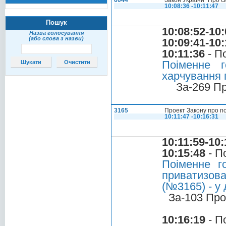
6044
Закон України "Про с
10:08:36 -10:11:47
Пошук
10:08:52-10:
Назва голосування
(або слова з назви)
10:09:41-10:
10:11:36
- П
Поіменне 
харчування п
За-269 П
3165
Проект Закону про п
10:11:47 -10:16:31
10:11:59-10:
10:15:48
- П
Поіменне г
приватизова
(№3165) - у 
За-103 Про
10:16:19
- П