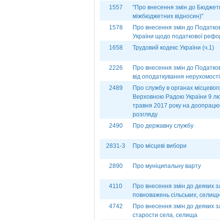
1557
"Про внесення змін до Бюджет
міжбюджетних відносин)"
1578
Про внесення змін до Податков
України щодо податкової реф
1658
Трудовий кодекс України (ч.1)
2226
Про внесення змін до Податков
від оподаткування нерухомості 
2489
Про службу в органах місцево
Верховною Радою України 9 лю
травня 2017 року на доопрацю
розгляду
2490
Про державну службу
2831-3
Про місцеві вибори
2890
Про муніципальну варту
4110
Про внесення змін до деяких з
повноважень сільських, селищни
4742
Про внесення змін до деяких з
старости села, селища