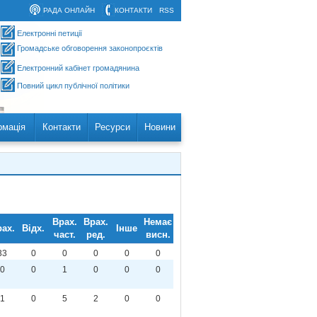
РАДА ОНЛАЙН
КОНТАКТИ
RSS
Електронні петиції
Громадське обговорення законопроєктів
Електронний кабінет громадянина
Повний цикл публічної політики
рмація
Контакти
Ресурси
Новини
Врах.
Врах.
Немає
ах.
Відх.
Інше
част.
ред.
висн.
33
0
0
0
0
0
0
0
1
0
0
0
1
0
5
2
0
0