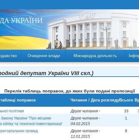
одавство
Очищення влади
Міжнародна діяльність
Інфо
родний депутат України VIII скл.)
Перелік таблиць поправок, до яких були подані пропозиції
 таблиці поправок
Читання / Дата розгляду
Всього
Вр
ьної політики
Друге читання -
33
 Закону України "Про місцеве
Друге читання -
1
 обліку та технічної інвентаризації
04.02.2015
ериторіальних громад
Друге читання -
8
12.01.2015