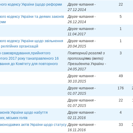
ного кодексу України (щодо реформи
Друге читання -
22
27.12.2014
ого кодексу України та деяких законів
Друге читання -
5
орми
26.12.2014
Друге читання -
1
11.04.2017
ого кодексу України щодо звільнення
Друге читання -
1
релігійних організацій
20.04.2015
го самоврядування,прийнятого
Повторний розгляд з
3
того 2017 року танаправленого 16
пропозиціями (вето)
вання до Комітету для повторного
Президента України -
24.05.2017
Друге читання -
49
30.10.2015
Друге читання -
176
01.07.2015
Друге читання -
22
01.07.2015
аконів України щодо набуття
Друге читання -
4
х, міських голів
02.11.2016
аконодавчих актів України щодо статусу
Друге читання -
33
16.11.2016