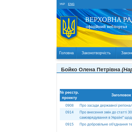
УКР
ENG
Головна
Законотворчість
Закон
Бойко Олена Петрівна
(На
№ реєстр.
Заголовок
проекту
0908
Про засади державної регіонал
0914
Про внесення змін до статті 30
самоврядування в Україні" щодо
0915
Про добровільне об'єднання т