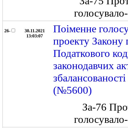
За-75 Про
голосувало
Поіменне голос
26-
30.11.2021
13:03:07
проекту Закону 
Податкового код
законодавчих ак
збалансованост
(№5600)
За-76 Про
голосувало