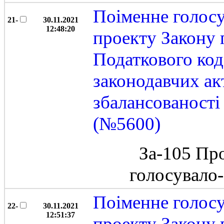
Поіменне голос
21-
30.11.2021
12:48:20
проекту Закону 
Податкового код
законодавчих ак
збалансованост
(№5600)
За-105 Пр
голосувало
Поіменне голос
22-
30.11.2021
12:51:37
проекту Закону 