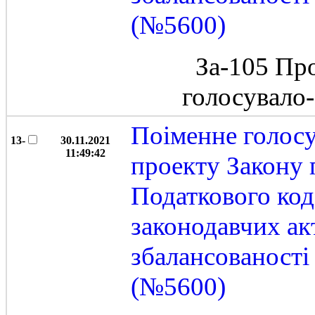
(№5600)
За-105 Пр
голосувало
Поіменне голос
13-
30.11.2021
11:49:42
проекту Закону 
Податкового код
законодавчих ак
збалансованост
(№5600)