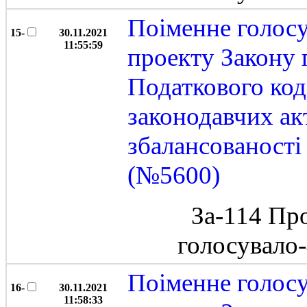
Поіменне голос
15-
30.11.2021
11:55:59
проекту Закону 
Податкового код
законодавчих ак
збалансованост
(№5600)
За-114 Пр
голосувало
Поіменне голос
16-
30.11.2021
11:58:33