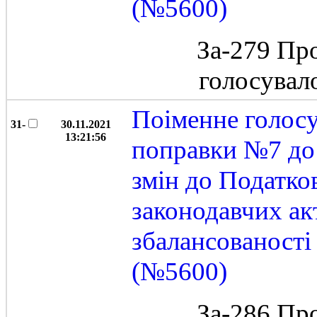
(№5600)
За-279 Пр
голосувал
Поіменне голос
31-
30.11.2021
13:21:56
поправки №7 до 
змін до Податко
законодавчих ак
збалансованост
(№5600)
За-286 Пр