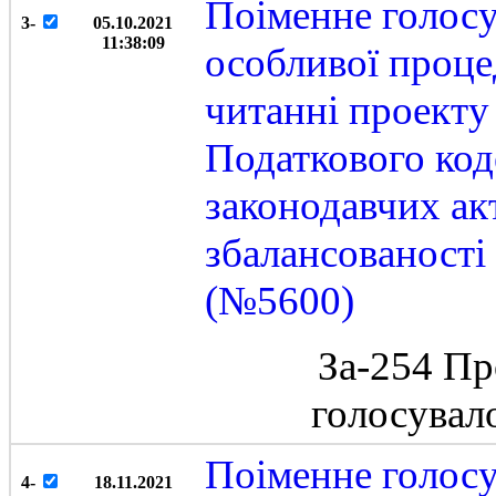
Поіменне голосу
3-
05.10.2021
11:38:09
особливої проце
читанні проекту
Податкового код
законодавчих ак
збалансованост
(№5600)
За-254 Пр
голосувал
Поіменне голосу
4-
18.11.2021