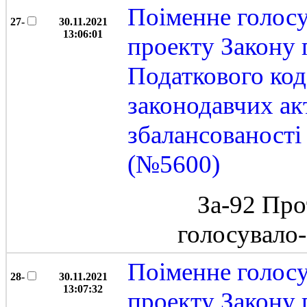
Поіменне голос
27-
30.11.2021
13:06:01
проекту Закону 
Податкового код
законодавчих ак
збалансованост
(№5600)
За-92 Про
голосувало
Поіменне голос
28-
30.11.2021
13:07:32
проекту Закону 