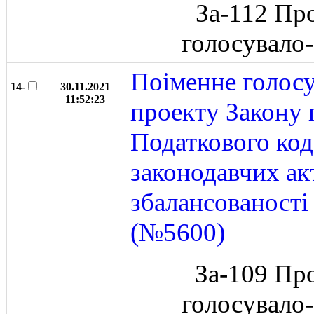
За-112 Пр
голосувало
Поіменне голос
14-
30.11.2021
11:52:23
проекту Закону 
Податкового код
законодавчих ак
збалансованост
(№5600)
За-109 Пр
голосувало