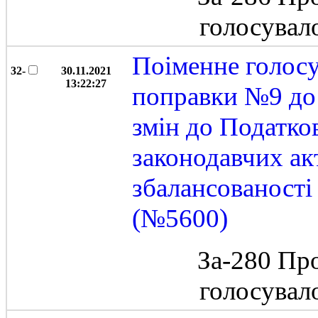
голосувал
Поіменне голос
32-
30.11.2021
13:22:27
поправки №9 до 
змін до Податко
законодавчих ак
збалансованост
(№5600)
За-280 Пр
голосувал