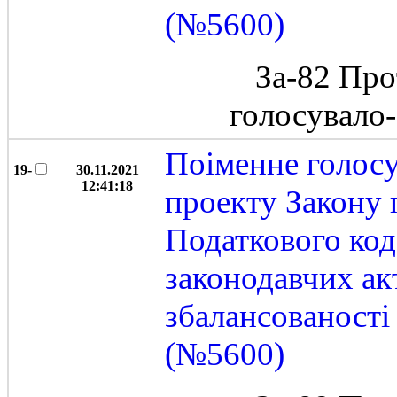
(№5600)
За-82 Про
голосувало
Поіменне голос
19-
30.11.2021
12:41:18
проекту Закону 
Податкового код
законодавчих ак
збалансованост
(№5600)