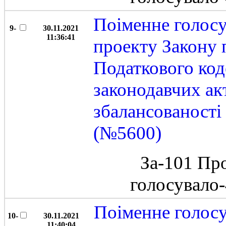
Поіменне голос
9-
30.11.2021
11:36:41
проекту Закону 
Податкового код
законодавчих ак
збалансованост
(№5600)
За-101 Пр
голосувало
Поіменне голос
10-
30.11.2021
11:40:04