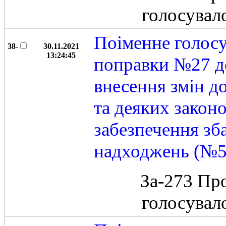
голосувал
Поіменне голос
38-
30.11.2021
13:24:45
поправки №27 д
внесення змін д
та деяких закон
забезпечення зб
надходжень (№5
За-273 Пр
голосувал