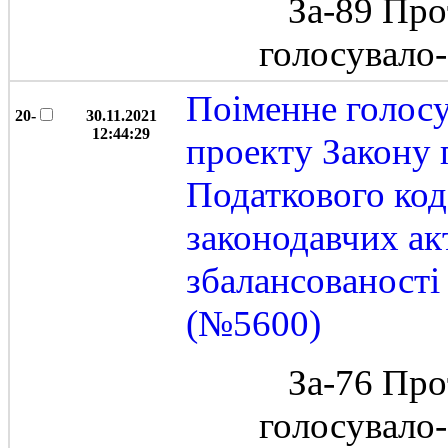
За-89 Про
голосувало
Поіменне голос
20-
30.11.2021
12:44:29
проекту Закону 
Податкового код
законодавчих ак
збалансованост
(№5600)
За-76 Про
голосувало