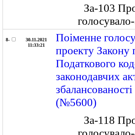
За-103 Пр
голосувало
Поіменне голос
8-
30.11.2021
11:33:21
проекту Закону 
Податкового код
законодавчих ак
збалансованост
(№5600)
За-118 Пр
голосувало