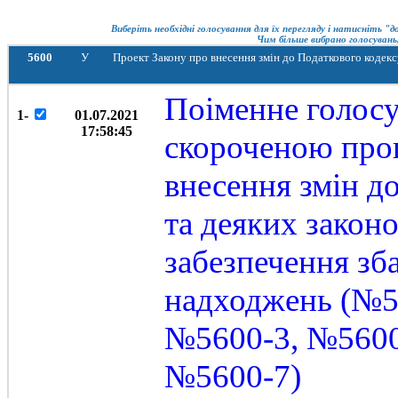
Виберіть необхідні голосування для їх перегляду і натисніть "
Чим більше вибрано голосувань,
5600
У
Проект Закону про внесення змін до Податкового кодекс
Поіменне голосу
1-
01.07.2021
17:58:45
скороченою проц
внесення змін д
та деяких закон
забезпечення зб
надходжень (№5
№5600-3, №5600
№5600-7)