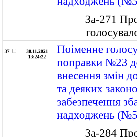
надходжень (№5
За-271 Пр
голосувал
Поіменне голос
37-
30.11.2021
13:24:22
поправки №23 д
внесення змін д
та деяких закон
забезпечення зб
надходжень (№5
За-284 Пр